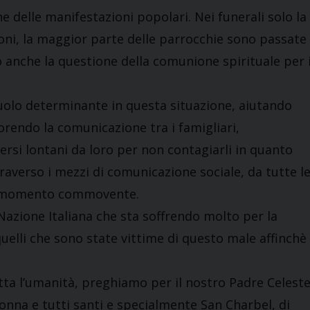
e delle manifestazioni popolari. Nei funerali solo la
oni, la maggior parte delle parrocchie sono passate
 anche la questione della comunione spirituale per 
ruolo determinante in questa situazione, aiutando
vorendo la comunicazione tra i famigliari,
rsi lontani da loro per non contagiarli in quanto
ttraverso i mezzi di comunicazione sociale, da tutte l
 e momento commovente.
Nazione Italiana che sta soffrendo molto per la
elli che sono state vittime di questo male affinchè
utta l’umanità, preghiamo per il nostro Padre Celest
donna e tutti santi e specialmente San Charbel, di