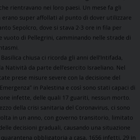
 che rientravano nei loro paesi. Un mese fa gli
rano super affollati al punto di dover utilizzare
nto Sepolcro, dove si stava 2-3 ore in fila per
he vuoto di Pellegrini, camminando nelle strade di
ntasmi.
silica chiusa ci ricorda gli anni dell’Intifada,
a Natività da parte dell’esercito Israeliano. Nel
ate prese misure severe con la decisione del
Emergenza” in Palestina e così sono stati capaci di
one infette, delle quali 17 guariti, nessun morto.
zzo della crisi sanitaria del Coronavirus, ci sono
 volta in un anno, con governo transitorio, limitato
 delle decisioni graduali, causando una situazione
 quarantena obbligatoria a casa, 1656 infetti, 29 in