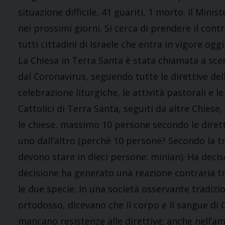
situazione difficile, 41 guariti, 1 morto. Il Mini
nei prossimi giorni. Si cerca di prendere il cont
tutti cittadini di Israele che entra in vigore oggi
La Chiesa in Terra Santa è stata chiamata a sc
dal Coronavirus, seguendo tutte le direttive dell
celebrazione liturgiche, le attività pastorali e 
Cattolici di Terra Santa, seguiti da altre Chiese
le chiese, massimo 10 persone secondo le dirett
uno dall’altro (perchè 10 persone? Secondo la t
devono stare in dieci persone: minian). Ha deci
decisione ha generato una reazione contraria t
le due specie. In una società osservante tradiz
ortodosso, dicevano che il corpo e il sangue di 
mancano resistenze alle direttive; anche nell’a