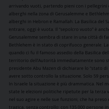
arrivando vuoti, partendo pieni con i pellegrini
alberghi nella zona di Gerusalemme e Bethlehm e
alberghi in Hebron e Ramallah. La Basilica del Sa
entrare, oggi è vuota. Il “sepolcro vuoto” è anc
Gerusalemme sembra di stare in una città di fa
Bethlehem è in stato di coprifuoco generale. La Ba
quando ci fu il famoso assedio della Basilica dell
territorio dell’Autorità immediatamente sono st
presidente Abu Mazen di dichiarare lo “stato di 
avere sotto controllo la situazione. Solo 59 pers
In Israele la situazione è più drammatica. Nel me
state le elezioni politiche ripetute per la terza
nel suo agire e nelle sue funzioni, che ha preso
tragica, senza controllo: con 135.000 persone in