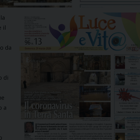
la
 il
to da
o di
ne
o a
o