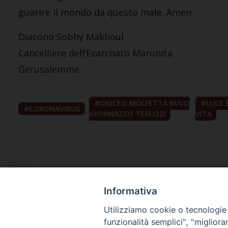
guarire il mondo da questo male. Amen.
Diacono Sobhy Makhoul
Cancelliere dell’Exarchato Maronita
Gerusalemme
DIOCESI MOLFETTA RUVO
LUCE 
CORONAVIRUS
GIOVINAZZO TERLIZZI
VITA
Informativa
Utilizziamo cookie o tecnologie s
funzionalità semplici", "miglior