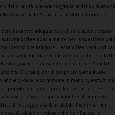
stero della Sanità prevede l’aggravarsi della situazione
rollo attraverso lo “stare a casa” obbligatorio per
.
endere in campo adeguandosi alla situazione creata
’autorità civile e specialmente per la questione dell
le manifestazione religiose. L’assemblea degli Ordinar
, ha deciso di annullare le messe comunitarie in tutt
ive del governo osservando la distanza di 2 metri
radizione Giudaica, per la preghiera comunitaria
so anche di dare la comunione in mano. Quest’ultima
ra il popolo, abituato a prender la comunione sotto
ionale come la nostra, specialmente nell’ambiente
Cristo li proteggerà dalla malattia. Insomma, non
mbiente Giudaico ortodosso che ha rifiutato la