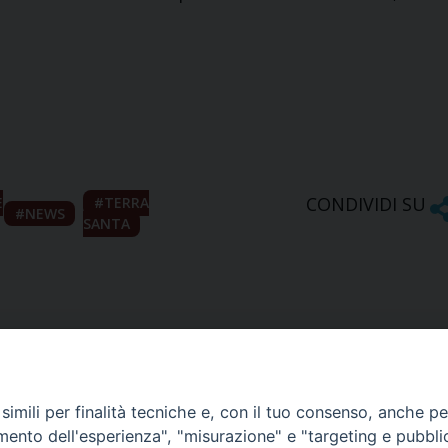
CONDIVIDI SU
E
TERRA
NEWS
SANTA
imili per finalità tecniche e, con il tuo consenso, anche per 
amento dell'esperienza", "misurazione" e "targeting e pubbli