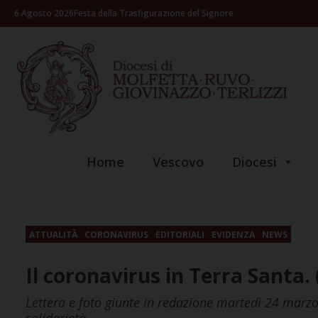
Skip
6 Agosto 2026
Festa della Trasfigurazione del Signore
to
content
Home
Vescovo
Diocesi
ATTUALITÀ
CORONAVIRUS
EDITORIALI
EVIDENZA
NEWS
Il coronavirus in Terra Santa.
Lettera e foto giunte in redazione martedì 24 marzo 