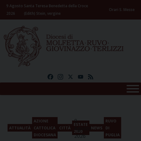
Skip
9 Agosto
Santa Teresa Benedetta della Croce
to
Orari S. Messe
2026
(Edith) Stein, vergine
content
Facebook
Instagram
X
YouTube
Feed
9
AZIONE
RUVO
ESTATE
Agosto
ATTUALITÀ
CATTOLICA
CITTÀ
NEWS
DI
2020
DIOCESANA
PUGLIA
2026