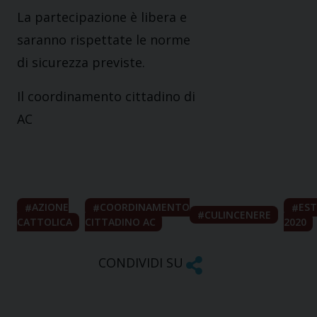
La partecipazione è libera e
saranno rispettate le norme
di sicurezza previste.
Il coordinamento cittadino di
AC
AZIONE
COORDINAMENTO
ES
CULINCENERE
CATTOLICA
CITTADINO AC
2020
CONDIVIDI SU