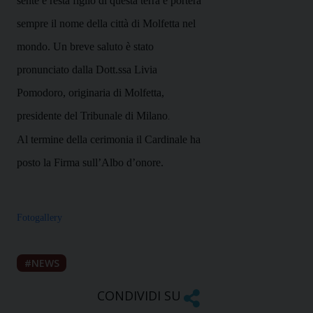
sente e resta figlio di questa terra e porterà
sempre il nome della città di Molfetta nel
mondo. Un breve saluto è stato
pronunciato dalla Dott.ssa Livia
Pomodoro, originaria di Molfetta,
presidente del Tribunale di Milano
.
Al termine della cerimonia il Cardinale ha
posto
la Firma
sull’Albo d’onore.
Fotogallery
NEWS
CONDIVIDI SU