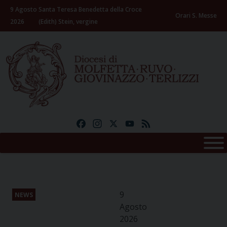
Skip
9 Agosto
Santa Teresa Benedetta della Croce
to
Orari S. Messe
2026
(Edith) Stein, vergine
content
Facebook
Instagram
X
YouTube
Feed
9
NEWS
Agosto
2026