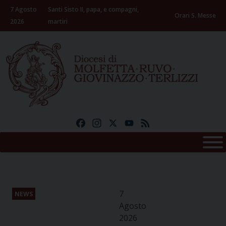
Skip
7 Agosto
Santi Sisto II, papa, e compagni,
to
Orari S. Messe
2026
martiri
content
Facebook
Instagram
X
YouTube
Feed
7
NEWS
Agosto
2026