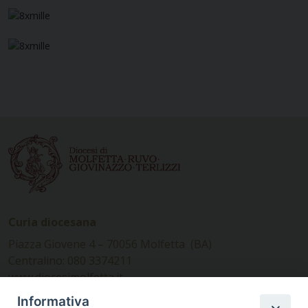
Curia diocesana
Piazza Giovene 4 – 70056 Molfetta (BA)
Centralino: 080 3374211
www.diocesimolfetta.it –
diocesimolfetta@pec.chiesacattolica.it
Informativa