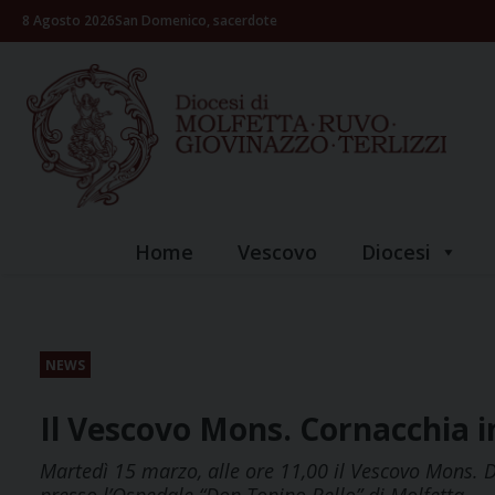
Skip
8 Agosto 2026
San Domenico, sacerdote
to
content
Home
Vescovo
Diocesi
NEWS
Il Vescovo Mons. Cornacchia in
Martedì 15 marzo, alle ore 11,00 il Vescovo Mons. 