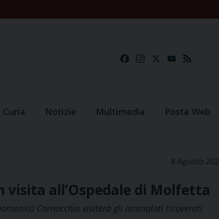
Facebook
Instagram
X
YouTube
Feed
Curia
Notizie
Multimedia
Posta Web
8 Agosto 20
 visita all’Ospedale di Molfetta
Domenico Cornacchia visiterà gli ammalati ricoverati