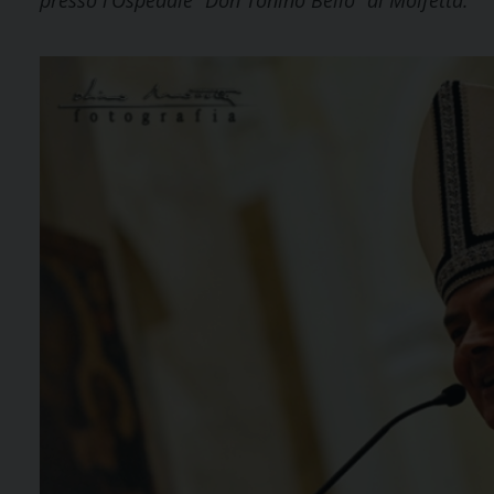
presso l’Ospedale “Don Tonino Bello” di Molfetta.