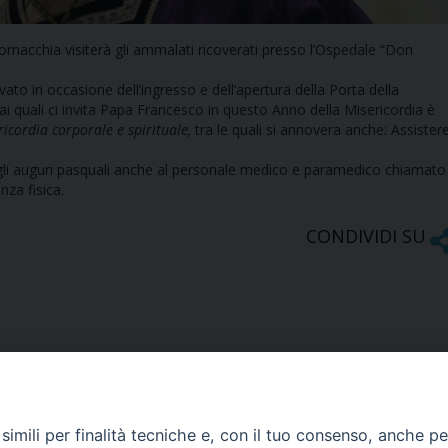
nacchia visiterà gli ammalati ricoverati presso l’Ospedale “Don
ato in occasione dell’ingresso e dell’apertura della Porta della
i ai quali ci invita Papa Francesco in questo Anno della Misericordia è
ricordia corporale e spirituale,
tra le quali si annovera anche: Assister
are gli auguri pasquali anche al personale medico e paramedico chiamato
nza fisica.
CONDIVIDI SU
imili per finalità tecniche e, con il tuo consenso, anche per 