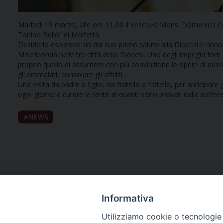
Martedì 15 marzo, alle ore 11,00 il Vescovo Mons. Domenico Cor
Tonino Bello” di Molfetta.
Desiderio espresso sin dal suo primo saluto alla Diocesi e rinnov
Misericordia nelle tre città della Diocesi. Uno degli impegni fort
proprio quello di assumere con più convinzione le opere di
mise
gli ammalati, consolare gli afflitti…
Una visita da padre a figlio, da fratello a fratello, per anticip
ogni giorno a curare le ferite di quanti sono provati dalla soffere
NEWS
Informativa
Utilizziamo cookie o tecnologie s