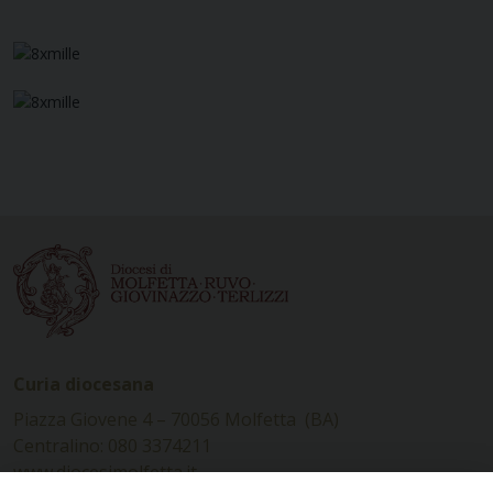
Curia diocesana
Piazza Giovene 4 – 70056 Molfetta (BA)
Centralino: 080 3374211
www.diocesimolfetta.it –