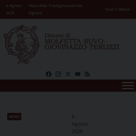
Skip
6 Agosto
Festa della Trasfigurazione del
to
Orari S. Messe
2026
Signore
content
Facebook
Instagram
X
YouTube
Feed
6
NEWS
Agosto
2026