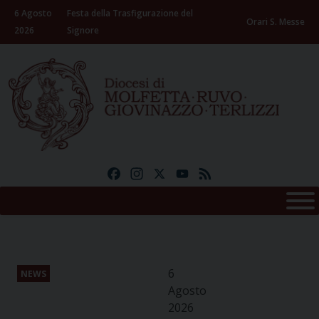
Skip
6 Agosto
Festa della Trasfigurazione del
to
Orari S. Messe
2026
Signore
content
Facebook
Instagram
X
YouTube
Feed
6
NEWS
Agosto
2026