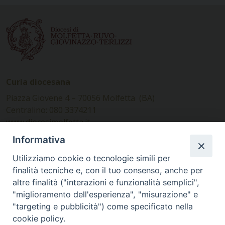
Curia diocesana
Piazza Giovene 4 – 70056 Molfetta (BA)
Centralino: 080 3374211
www.diocesimolfetta.it –
diocesimolfetta@pec.chiesacattolica.it
Informativa
Utilizziamo cookie o tecnologie simili per
Ufficio Comunicazioni sociali
finalità tecniche e, con il tuo consenso, anche per
altre finalità ("interazioni e funzionalità semplici",
Piazza Giovene 4 – 70056 Molfetta (BA)
"miglioramento dell'esperienza", "misurazione" e
comunicazionisociali@diocesimolfetta.it
"targeting e pubblicità") come specificato nella
cookie policy.