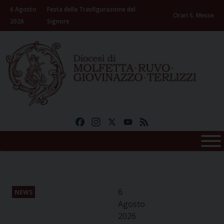
Skip
6 Agosto
Festa della Trasfigurazione del
to
Orari S. Messe
2026
Signore
content
Facebook
Instagram
X
YouTube
Feed
6
NEWS
Agosto
2026