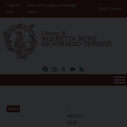
Skip
7 Agosto
Santi Sisto II, papa, e compagni,
to
Orari S. Messe
2026
martiri
content
Facebook
Instagram
X
YouTube
Feed
7
NEWS
Agosto
2026