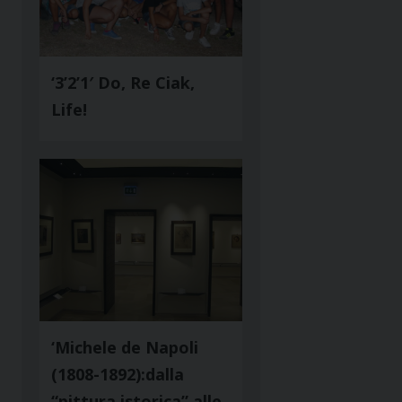
‘3’2’1′ Do, Re Ciak,
Life!
‘Michele de Napoli
(1808-1892):dalla
“pittura istorica” alle