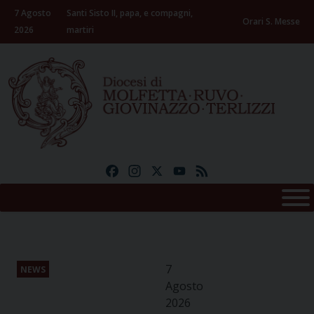
Skip
7 Agosto
Santi Sisto II, papa, e compagni,
to
Orari S. Messe
2026
martiri
content
Facebook
Instagram
X
YouTube
Feed
7
NEWS
Agosto
2026