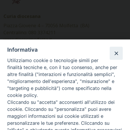
Curia diocesana
Piazza Giovene 4 – 70056 Molfetta (BA)
Centralino: 080 3374211
www.diocesimolfetta.it –
diocesimolfetta@pec.chiesacattolica.it
Informativa
Utilizziamo cookie o tecnologie simili per
Ufficio Comunicazioni sociali
finalità tecniche e, con il tuo consenso, anche per
altre finalità ("interazioni e funzionalità semplici",
Piazza Giovene 4 – 70056 Molfetta (BA)
"miglioramento dell'esperienza", "misurazione" e
comunicazionisociali@diocesimolfetta.it
"targeting e pubblicità") come specificato nella
cookie policy.
Cliccando su "accetta" acconsenti all'utilizzo dei
SEGUICI SU
cookie. Cliccando su "personalizza" puoi avere
Facebook
Instagram
X
YouTube
Feed
maggiori informazioni sui cookie utilizzati e
personalizzare le tue preferenze. Cliccando su
Privacy Policy - trasparenza