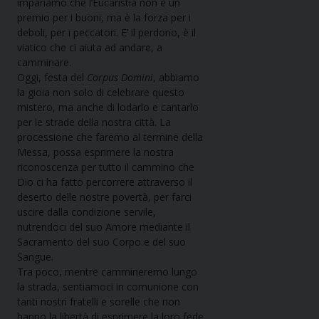
impariamo che l’Eucaristia non è un
premio per i buoni, ma è la forza per i
deboli, per i peccatori. E’ il perdono, è il
viatico che ci aiuta ad andare, a
camminare.
Oggi, festa del
Corpus Domini
, abbiamo
la gioia non solo di celebrare questo
mistero, ma anche di lodarlo e cantarlo
per le strade della nostra città. La
processione che faremo al termine della
Messa, possa esprimere la nostra
riconoscenza per tutto il cammino che
Dio ci ha fatto percorrere attraverso il
deserto delle nostre povertà, per farci
uscire dalla condizione servile,
nutrendoci del suo Amore mediante il
Sacramento del suo Corpo e del suo
Sangue.
Tra poco, mentre cammineremo lungo
la strada, sentiamoci in comunione con
tanti nostri fratelli e sorelle che non
hanno la libertà di esprimere la loro fede