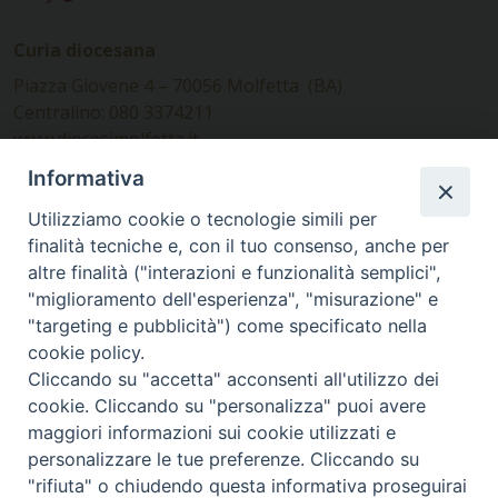
Curia diocesana
Piazza Giovene 4 – 70056 Molfetta (BA)
Centralino: 080 3374211
www.diocesimolfetta.it –
diocesimolfetta@pec.chiesacattolica.it
Informativa
Utilizziamo cookie o tecnologie simili per
Ufficio Comunicazioni sociali
finalità tecniche e, con il tuo consenso, anche per
altre finalità ("interazioni e funzionalità semplici",
Piazza Giovene 4 – 70056 Molfetta (BA)
"miglioramento dell'esperienza", "misurazione" e
comunicazionisociali@diocesimolfetta.it
"targeting e pubblicità") come specificato nella
cookie policy.
Cliccando su "accetta" acconsenti all'utilizzo dei
SEGUICI SU
cookie. Cliccando su "personalizza" puoi avere
Facebook
Instagram
X
YouTube
Feed
maggiori informazioni sui cookie utilizzati e
personalizzare le tue preferenze. Cliccando su
Privacy Policy - trasparenza
"rifiuta" o chiudendo questa informativa proseguirai