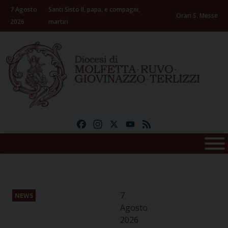
Skip
7 Agosto
Santi Sisto II, papa, e compagni,
to
Orari S. Messe
2026
martiri
content
Facebook
Instagram
X
YouTube
Feed
7
NEWS
Agosto
2026