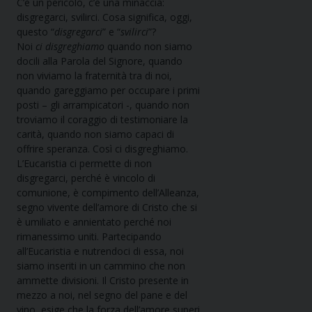
C’è un pericolo, c’è una minaccia:
disgregarci, svilirci. Cosa significa, oggi,
questo “
disgregarci
” e “
svilirci
”?
Noi
ci disgreghiamo
quando non siamo
docili alla Parola del Signore, quando
non viviamo la fraternità tra di noi,
quando gareggiamo per occupare i primi
posti – gli arrampicatori -, quando non
troviamo il coraggio di testimoniare la
carità, quando non siamo capaci di
offrire speranza. Così ci disgreghiamo.
L’Eucaristia ci permette di non
disgregarci, perché è vincolo di
comunione, è compimento dell’Alleanza,
segno vivente dell’amore di Cristo che si
è umiliato e annientato perché noi
rimanessimo uniti. Partecipando
all’Eucaristia e nutrendoci di essa, noi
siamo inseriti in un cammino che non
ammette divisioni. Il Cristo presente in
mezzo a noi, nel segno del pane e del
vino, esige che la forza dell’amore superi