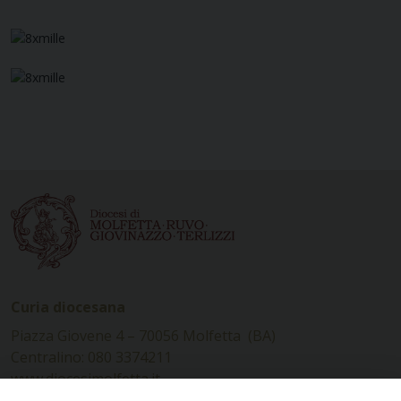
Curia diocesana
Piazza Giovene 4 – 70056 Molfetta (BA)
Centralino: 080 3374211
www.diocesimolfetta.it –
diocesimolfetta@pec.chiesacattolica.it