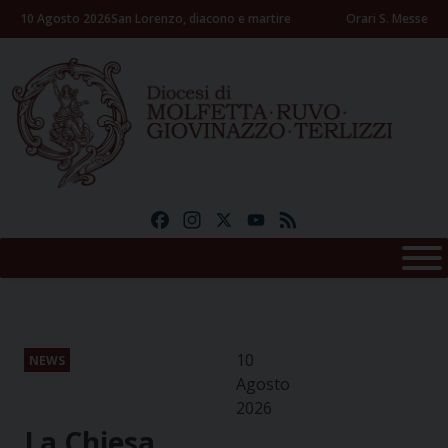
Skip
10 Agosto 2026
San Lorenzo, diacono e martire
Orari S. Messe
to
content
Facebook
Instagram
X
YouTube
Feed
10
NEWS
Agosto
2026
La Chiesa