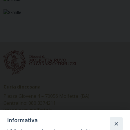
Curia diocesana
Piazza Giovene 4 – 70056 Molfetta (BA)
Centralino: 080 3374211
www.diocesimolfetta.it –
diocesimolfetta@pec.chiesacattolica.it
Informativa