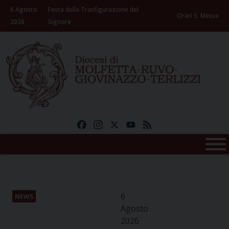
Skip
6 Agosto
Festa della Trasfigurazione del
to
Orari S. Messe
2026
Signore
content
Facebook
Instagram
X
YouTube
Feed
6
NEWS
Agosto
2026