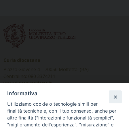
Curia diocesana
Piazza Giovene 4 – 70056 Molfetta (BA)
Centralino: 080 3374211
www.diocesimolfetta.it –
diocesimolfetta@pec.chiesacattolica.it
Informativa
Utilizziamo cookie o tecnologie simili per
Ufficio Comunicazioni sociali
finalità tecniche e, con il tuo consenso, anche per
altre finalità ("interazioni e funzionalità semplici",
Piazza Giovene 4 – 70056 Molfetta (BA)
"miglioramento dell'esperienza", "misurazione" e
comunicazionisociali@diocesimolfetta.it