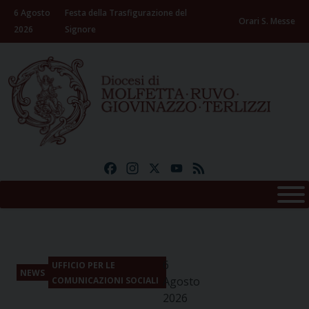
Skip
6 Agosto
Festa della Trasfigurazione del
to
Orari S. Messe
2026
Signore
content
Facebook
Instagram
X
YouTube
Feed
6
UFFICIO PER LE
NEWS
Agosto
COMUNICAZIONI SOCIALI
2026