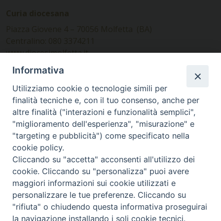
Curia diocesana
Piazza Giovene 4 – 70056 Molfetta (BA)
Centralino: 080 3374211
www.diocesimolfetta.it –
diocesimolfetta@pec.chiesacattolica.it
Informativa
Utilizziamo cookie o tecnologie simili per
Ufficio Comunicazioni sociali
finalità tecniche e, con il tuo consenso, anche per
altre finalità ("interazioni e funzionalità semplici",
Piazza Giovene 4 – 70056 Molfetta (BA)
"miglioramento dell'esperienza", "misurazione" e
comunicazionisociali@diocesimolfetta.it
"targeting e pubblicità") come specificato nella
cookie policy.
Cliccando su "accetta" acconsenti all'utilizzo dei
SEGUICI SU
cookie. Cliccando su "personalizza" puoi avere
Facebook
Instagram
X
YouTube
Feed
maggiori informazioni sui cookie utilizzati e
personalizzare le tue preferenze. Cliccando su
Privacy Policy - trasparenza
"rifiuta" o chiudendo questa informativa proseguirai
la navigazione installando i soli cookie tecnici.