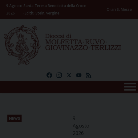
Skip
9 Agosto
Santa Teresa Benedetta della Croce
to
Orari S. Messe
2026
(Edith) Stein, vergine
content
Facebook
Instagram
X
YouTube
Feed
9
NEWS
Agosto
2026