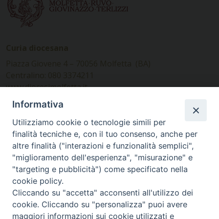
Curia diocesana
Piazza Giovene 4 – 70056 Molfetta (BA)
Centralino: 080 3374211
www.diocesimolfetta.it –
diocesimolfetta@pec.chiesacattolica.it
Informativa
Utilizziamo cookie o tecnologie simili per
Ufficio Comunicazioni sociali
finalità tecniche e, con il tuo consenso, anche per
altre finalità ("interazioni e funzionalità semplici",
Piazza Giovene 4 – 70056 Molfetta (BA)
"miglioramento dell'esperienza", "misurazione" e
comunicazionisociali@diocesimolfetta.it
"targeting e pubblicità") come specificato nella
cookie policy.
Cliccando su "accetta" acconsenti all'utilizzo dei
SEGUICI SU
cookie. Cliccando su "personalizza" puoi avere
Facebook
Instagram
X
YouTube
Feed
maggiori informazioni sui cookie utilizzati e