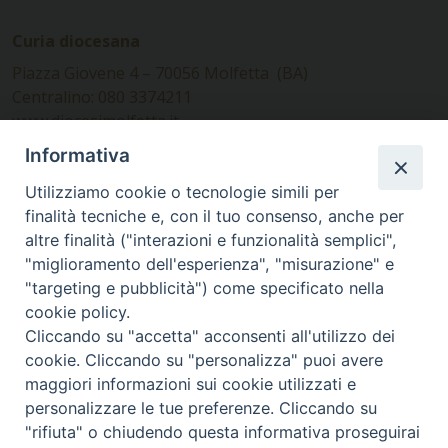
Curia diocesana
Piazza Giovene 4 – 70056 Molfetta (BA)
Centralino: 080 3374211
www.diocesimolfetta.it –
diocesimolfetta@pec.chiesacattolica.it
Informativa
Utilizziamo cookie o tecnologie simili per
Ufficio Comunicazioni sociali
finalità tecniche e, con il tuo consenso, anche per
altre finalità ("interazioni e funzionalità semplici",
Piazza Giovene 4 – 70056 Molfetta (BA)
"miglioramento dell'esperienza", "misurazione" e
comunicazionisociali@diocesimolfetta.it
"targeting e pubblicità") come specificato nella
cookie policy.
Cliccando su "accetta" acconsenti all'utilizzo dei
SEGUICI SU
cookie. Cliccando su "personalizza" puoi avere
Facebook
Instagram
X
YouTube
Feed
maggiori informazioni sui cookie utilizzati e
personalizzare le tue preferenze. Cliccando su
Privacy Policy - trasparenza
"rifiuta" o chiudendo questa informativa proseguirai