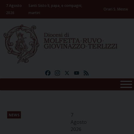
Skip
7 Agosto
Santi Sisto II, papa, e compagni,
to
Orari S. Messe
2026
martiri
content
Facebook
Instagram
X
YouTube
Feed
7
NEWS
Agosto
2026