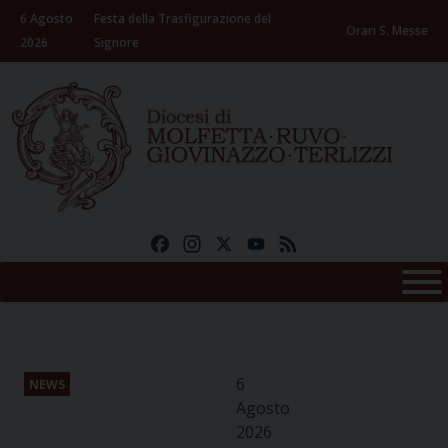
Skip
6 Agosto
Festa della Trasfigurazione del
to
Orari S. Messe
2026
Signore
content
Facebook
Instagram
X
YouTube
Feed
6
NEWS
Agosto
2026