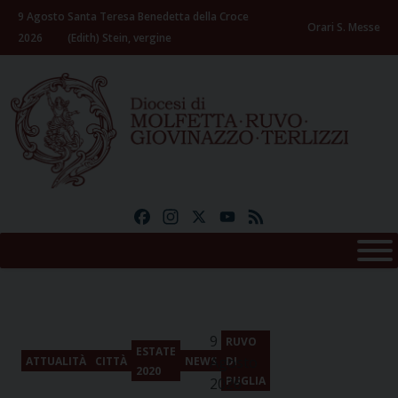
Skip
9 Agosto
Santa Teresa Benedetta della Croce
to
Orari S. Messe
2026
(Edith) Stein, vergine
content
Facebook
Instagram
X
YouTube
Feed
9
RUVO
ESTATE
Agosto
ATTUALITÀ
CITTÀ
NEWS
DI
2020
PUGLIA
2026