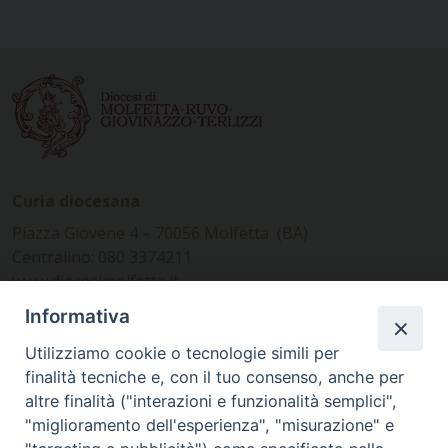
Curia diocesana
Piazza Giovene 4 – 70056 Molfetta (BA)
Centralino: 080 3374211
www.diocesimolfetta.it –
diocesimolfetta@pec.chiesacattolica.it
Informativa
Utilizziamo cookie o tecnologie simili per
Ufficio Comunicazioni sociali
finalità tecniche e, con il tuo consenso, anche per
altre finalità ("interazioni e funzionalità semplici",
Piazza Giovene 4 – 70056 Molfetta (BA)
"miglioramento dell'esperienza", "misurazione" e
comunicazionisociali@diocesimolfetta.it