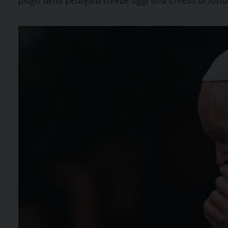
piaga della pedofilia chiede oggi alla Chiesa di lott