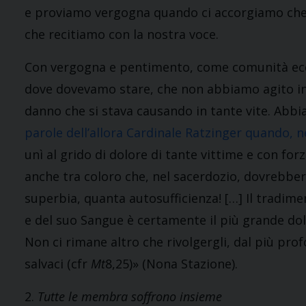
e proviamo vergogna quando ci accorgiamo che il
che recitiamo con la nostra voce.
Con vergogna e pentimento, come comunità ec
dove dovevamo stare, che non abbiamo agito in
danno che si stava causando in tante vite. Abb
parole dell’allora Cardinale Ratzinger quando, n
unì al grido di dolore di tante vittime e con for
anche tra coloro che, nel sacerdozio, dovrebb
superbia, quanta autosufficienza! […] Il tradime
e del suo Sangue è certamente il più grande dolo
Non ci rimane altro che rivolgergli, dal più prof
salvaci (cfr
Mt
8,25)» (Nona Stazione).
2.
Tutte le membra soffrono insieme