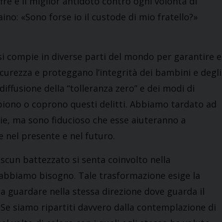
ffre è il miglior antidoto contro ogni volontà di
aino: «Sono forse io il custode di mio fratello?»
si compie in diverse parti del mondo per garantire e
icurezza e proteggano l’integrità dei bambini e degli
diffusione della “tolleranza zero” e dei modi di
piono o coprono questi delitti. Abbiamo tardato ad
rie, ma sono fiducioso che esse aiuteranno a
 nel presente e nel futuro.
ascun battezzato si senta coinvolto nella
o abbiamo bisogno. Tale trasformazione esige la
a guardare nella stessa direzione dove guarda il
 «Se siamo ripartiti davvero dalla contemplazione di