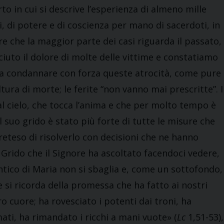
to in cui si descrive l’esperienza di almeno mille
, di potere e di coscienza per mano di sacerdoti, in
re che la maggior parte dei casi riguarda il passato,
uto il dolore di molte delle vittime e constatiamo
o a condannare con forza queste atrocità, come pure
tura di morte; le ferite “non vanno mai prescritte”. I
al cielo, che tocca l’anima e che per molto tempo è
 suo grido è stato più forte di tutte le misure che
reteso di risolverlo con decisioni che ne hanno
 Grido che il Signore ha ascoltato facendoci vedere,
antico di Maria non si sbaglia e, come un sottofondo,
e si ricorda della promessa che ha fatto ai nostri
ro cuore; ha rovesciato i potenti dai troni, ha
mati, ha rimandato i ricchi a mani vuote» (
Lc
1,51-53),