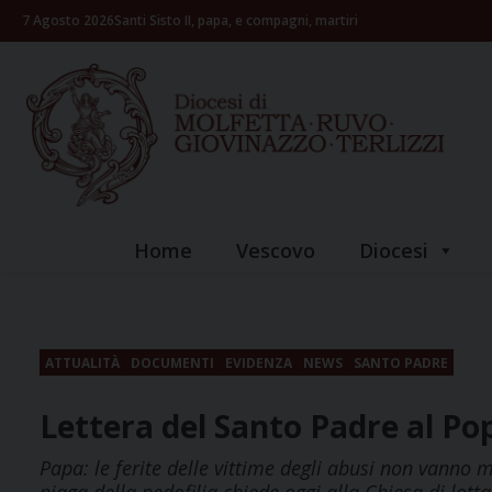
Skip
7 Agosto 2026
Santi Sisto II, papa, e compagni, martiri
to
content
Home
Vescovo
Diocesi
ATTUALITÀ
DOCUMENTI
EVIDENZA
NEWS
SANTO PADRE
Lettera del Santo Padre al Pop
Papa: le ferite delle vittime degli abusi non vanno m