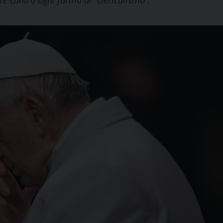
are contro ogni forma di “clericalismo”.