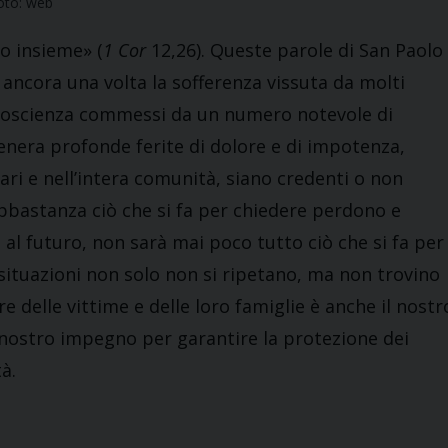
oto: web
o insieme» (
1 Cor
12,26). Queste parole di San Paolo
ancora una volta la sofferenza vissuta da molti
i coscienza commessi da un numero notevole di
enera profonde ferite di dolore e di impotenza,
ari e nell’intera comunità, siano credenti o non
bbastanza ciò che si fa per chiedere perdono e
al futuro, non sarà mai poco tutto ciò che si fa per
i situazioni non solo non si ripetano, ma non trovino
e delle vittime e delle loro famiglie è anche il nostr
l nostro impegno per garantire la protezione dei
à.