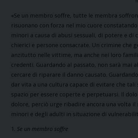
f
«Se un membro soffre, tutte le membra soffron
risuonano con forza nel mio cuore constatando 
minori a causa di abusi sessuali, di potere e d
chierici e persone consacrate. Un crimine che g
anzitutto nelle vittime, ma anche nei loro famili
credenti. Guardando al passato, non sarà mai a
cercare di riparare il danno causato. Guardando 
dar vita a una cultura capace di evitare che tal
spazio per essere coperte e perpetuarsi. Il dolor
dolore, perciò urge ribadire ancora una volta i
minori e degli adulti in situazione di vulnerabilit
1.
Se un membro soffre