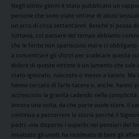
Negli ultimi giorni è stato pubblicato un rappor
persone che sono state vittime di abusi sessuali
un arco di circa settant’anni. Benché si possa di
tuttavia, col passare del tempo abbiamo conosci
che le ferite non spariscono mai e ci obbligan
a concentrare gli sforzi per sradicare questa cul
dolore di queste vittime è un lamento che sale 
stato ignorato, nascosto o messo a tacere. Ma il
hanno cercato di farlo tacere o, anche, hanno p
accresciuto la gravità cadendo nella complicità.
ancora una volta, da che parte vuole stare. Il c
continua a percorrere la storia perché il Signor
padri: «Ha disperso i superbi nei pensieri del lo
innalzato gli umili; ha ricolmato di beni gli affa