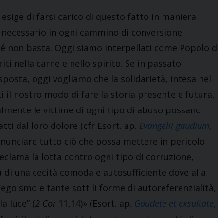
sige di farsi carico di questo fatto in maniera
 necessario in ogni cammino di conversione
é non basta. Oggi siamo interpellati come Popolo d
riti nella carne e nello spirito. Se in passato
posta, oggi vogliamo che la solidarietà, intesa nel
i il nostro modo di fare la storia presente e futura,
cialmente le vittime di ogni tipo di abuso possano
tti dal loro dolore (cfr Esort. ap.
Evangelii gaudium
,
 denunciare tutto ciò che possa mettere in pericolo
 reclama la lotta contro ogni tipo di corruzione,
a di una cecità comoda e autosufficiente dove alla
l’egoismo e tante sottili forme di autoreferenzialità,
a luce” (
2 Cor
11,14)» (Esort. ap.
Gaudete et exsultate
,