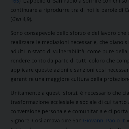
165
). L’appello di San Paolo a soffrire con chi so
continuare a riprodurre tra di noi le parole di C
(
Gen
4,9).
Sono consapevole dello sforzo e del lavoro che 
realizzare le mediazioni necessarie, che diano s
adulti in stato di vulnerabilità, come pure della 
rendere conto da parte di tutti coloro che com
applicare queste azioni e sanzioni così necessa
garantire una maggiore cultura della protezione
Unitamente a questi sforzi, è necessario che ci
trasformazione ecclesiale e sociale di cui tant
conversione personale e comunitaria e ci porta 
Signore. Così amava dire San
Giovanni Paolo II
: