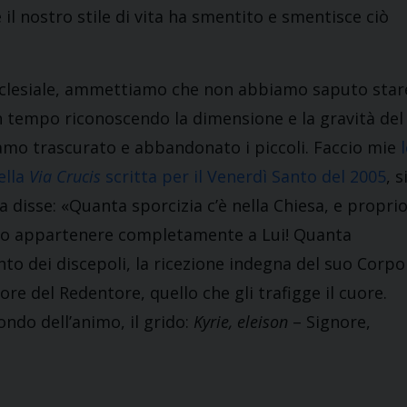
 nostro stile di vita ha smentito e smentisce ciò
clesiale, ammettiamo che non abbiamo saputo star
 tempo riconoscendo la dimensione e la gravità del
iamo trascurato e abbandonato i piccoli. Faccio mie
ella
Via Crucis
scritta per il Venerdì Santo del 2005
, s
za disse: «Quanta sporcizia c’è nella Chiesa, e propri
ero appartenere completamente a Lui! Quanta
nto dei discepoli, la ricezione indegna del suo Corpo
re del Redentore, quello che gli trafigge il cuore.
ondo dell’animo, il grido:
Kyrie, eleison
– Signore,