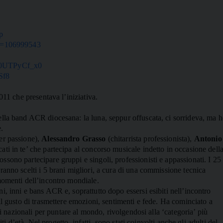
p
id=106999543
y0UTPyCf_x0
Sf8
011 che presentava l’iniziativa.
ella band ACR diocesana: la luna, seppur offuscata, ci sorrideva, ma 
e.
per passione),
Alessandro Grasso
(chitarrista professionista),
Antonio
ti in te’ che partecipa al concorso musicale indetto in occasione dell
sono partecipare gruppi e singoli, professionisti e appassionati. I 25
ranno scelti i 5 brani migliori, a cura di una commissione tecnica
momenti dell’incontro mondiale.
, inni e bans ACR e, soprattutto dopo essersi esibiti nell’incontro
il gusto di trasmettere emozioni, sentimenti e fede. Ha cominciato a
ni nazionali per puntare al mondo, rivolgendosi alla ‘categoria’ più
iti d’età. Nel progetto, infatti, sono stati coinvolti anche gli adulti del