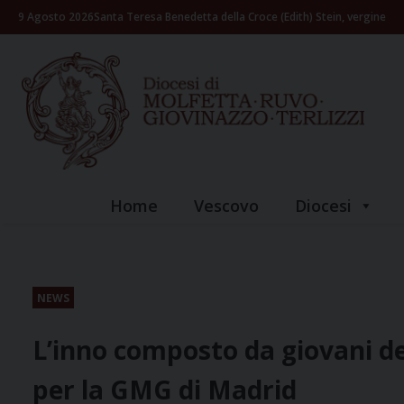
Skip
9 Agosto 2026
Santa Teresa Benedetta della Croce (Edith) Stein, vergine
to
content
Home
Vescovo
Diocesi
NEWS
L’inno composto da giovani del
per la GMG di Madrid