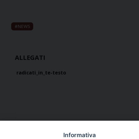
NEWS
ALLEGATI
radicati_in_te-testo
Informativa