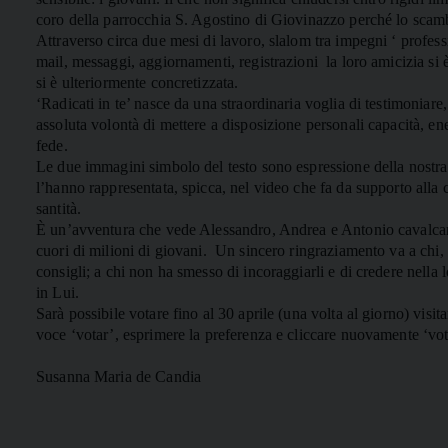
coro della parrocchia S. Agostino di Giovinazzo perché lo scamb
Attraverso circa due mesi di lavoro, slalom tra impegni ‘ professio
mail, messaggi, aggiornamenti, registrazioni
la loro amicizia si 
si è ulteriormente concretizzata.
‘Radicati in te’ nasce da una straordinaria voglia di testimoniar
assoluta volontà di mettere a disposizione personali capacità, ene
fede.
Le due immagini simbolo del testo sono espressione della nostra re
l’hanno rappresentata, spicca, nel video che fa da supporto all
santità.
È un’avventura che vede Alessandro, Andrea e Antonio cavalcare 
cuori di milioni di giovani.
Un sincero ringraziamento va a chi, p
consigli; a chi non ha smesso di incoraggiarli e di credere nella l
in Lui.
Sarà possibile votare fino al 30 aprile (una volta al giorno) visi
voce ‘votar’, esprimere la preferenza e cliccare nuovamente ‘vot
Susanna Maria de Candia