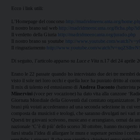
Ecco i link utili:
L’Homepage del concorso
http://madridmeencanta.org/home.ph
Il nostro brano sul web
http://madridmeencanta.org/ficha.php?
Il verdetto della Giuria
http://madridmeencanta.org/jurado.php
Il nostro brano su youtube
http://www.youtube.com/watch?v=
Il ringraziamento
http://www.youtube.com/watch?v=nqZSlhvN
Di seguito, l’articolo apparso su
Luce e Vita
n.17 del 24 aprile 2
Erano le 22 passate quando ho intervistato due dei tre membri d
visto il sole nei loro occhi e quella luce ha puntato dritto al cuor
Il mix di talento ed entusiasmo di
Andrea Daconto
(batterista 
Minervini
(voce per vocazione) ha dato vita alla canzone ‘Radica
Giornata Mondiale della Gioventù dal comitato organizzatore. Pos
brani più votati accederanno ad una seconda selezione in cui ver
composta da musicisti e teologi, che saranno divulgati nei vari 
Questi tre giovani scrivono, musicano e arrangiano, ormai da anni
nazionale ‘C’è di più’ dello scorso 30 ottobre, hanno riscoperto 
farsi strada l’idea di allargare le mura e superare persino i confi
sensibile: i giovani. Il che non significa chiudersi entro rigidi lim