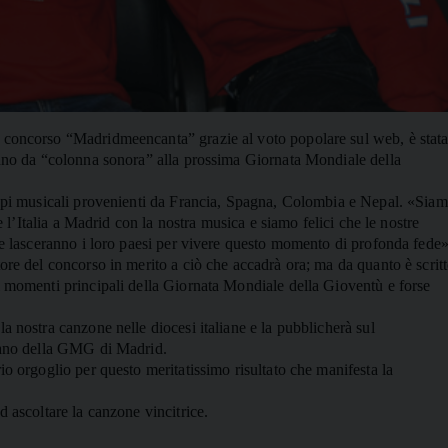
l concorso “Madridmeencanta” grazie al voto popolare sul web, è stat
ranno da “colonna sonora” alla prossima Giornata Mondiale della
ruppi musicali provenienti da Francia, Spagna, Colombia e Nepal. «Sia
re l’Italia a Madrid con la nostra musica e siamo felici che le nostre
che lasceranno i loro paesi per vivere questo momento di profonda fede»
ore del concorso in merito a ciò che accadrà ora; ma da quanto è scrit
i momenti principali della Giornata Mondiale della Gioventù e forse
a nostra canzone nelle diocesi italiane e la pubblicherà sul
liano della GMG di Madrid.
io orgoglio per questo meritatissimo risultato che manifesta la
.
d ascoltare la canzone vincitrice.