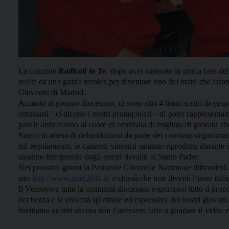
La canzone
Radicati in Te
, dopo aver superato la prima fase de
scelta da una giuria tecnica per diventare uno dei brani che fa
Gioventù di Madrid.
Accanto al gruppo diocesano, ci sono altri 4 brani scritti da g
entusiasti ‘ ci dicono i nostri protagonisti – di poter rappresenta
parole arriveranno al cuore di centinaia di migliaia di giovani 
Siamo in attesa di delucidazioni da parte del comitato organizzat
sul regolamento, le canzoni vincenti saranno riprodotte durante 
saranno interpretate dagli autori davanti al Santo Padre.
Nei prossimi giorni la Pastorale Giovanile Nazionale diffonderà l
sito
http://www.gmg2011.it/
e chissà che non diventi l’inno ita
Il Vescovo e tutta la comunità diocesana esprimono tutto il propr
ricchezza e la vivacità spirituale ed espressiva dei nostri giovani
Invitiamo quanti ancora non l’avessero fatto a guadare il video e