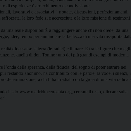
io di esperienze è arricchimento e condivisione.
nali, lavorativi e associativi ‘
nottate, discussioni, perfezionamenti,
è rafforzata, la loro fede si è accresciuta e la loro missione di testimoni
e, da una reale disponibilità a raggiungere anche chi non crede, da una
rgie, idee, tempo per annunciare la bellezza di una vita insaporita dall
altà diocesana: la terra (le radici) e il mare. E tra le figure che megli
a canzone, quella di don Tonino: uno dei più grandi esempi di moderna
l’onda della speranza, della fiducia, del sogno di poter entrare nei
ur restando anonimo, ha contribuito con le parole, la voce, i silenzi, i
oro determinazione; a chi li ha irradiati con la gioia di una vita radicat
tando il sito www.madridmeencanta.org, cercare il testo, cliccare sulla
ar’.