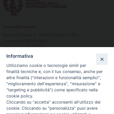
Curia diocesana
Piazza Giovene 4 – 70056 Molfetta (BA)
Centralino: 080 3374211
www.diocesimolfetta.it –
diocesimolfetta@pec.chiesacattolica.it
Informativa
Utilizziamo cookie o tecnologie simili per
Ufficio Comunicazioni sociali
finalità tecniche e, con il tuo consenso, anche per
altre finalità ("interazioni e funzionalità semplici",
Piazza Giovene 4 – 70056 Molfetta (BA)
"miglioramento dell'esperienza", "misurazione" e
comunicazionisociali@diocesimolfetta.it
"targeting e pubblicità") come specificato nella
cookie policy.
Cliccando su "accetta" acconsenti all'utilizzo dei
SEGUICI SU
cookie. Cliccando su "personalizza" puoi avere
Facebook
Instagram
X
YouTube
Feed