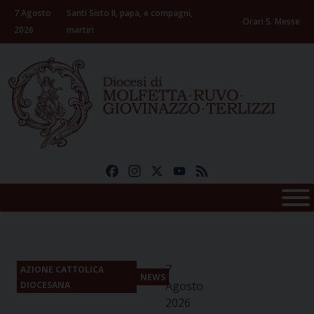
Skip
7 Agosto
Santi Sisto II, papa, e compagni,
to
Orari S. Messe
2026
martiri
content
Facebook
Instagram
X
YouTube
Feed
7
AZIONE CATTOLICA
NEWS
Agosto
DIOCESANA
2026