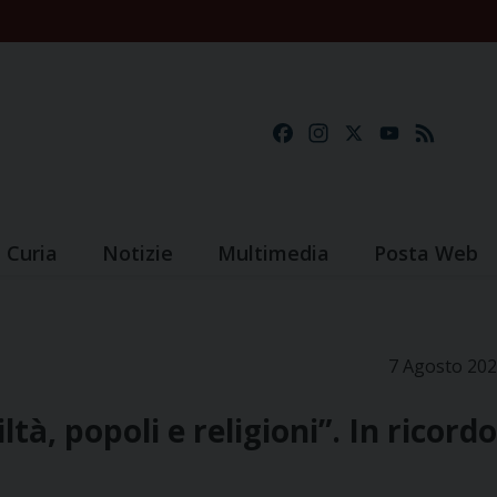
Facebook
Instagram
X
YouTube
Feed
Curia
Notizie
Multimedia
Posta Web
7 Agosto 20
tà, popoli e religioni”. In ricordo