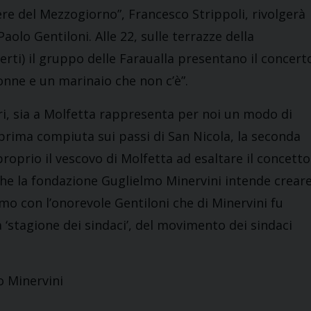
iere del Mezzogiorno”, Francesco Strippoli, rivolgerà
olo Gentiloni. Alle 22, sulle terrazze della
rti) il gruppo delle Faraualla presentano il concert
nne e un marinaio che non c’è”.
ri, sia a Molfetta rappresenta per noi un modo di
a prima compiuta sui passi di San Nicola, la seconda
proprio il vescovo di Molfetta ad esaltare il concetto
anche la fondazione Guglielmo Minervini intende crear
remo con l’onorevole Gentiloni che di Minervini fu
 ‘stagione dei sindaci’, del movimento dei sindaci
 Minervini