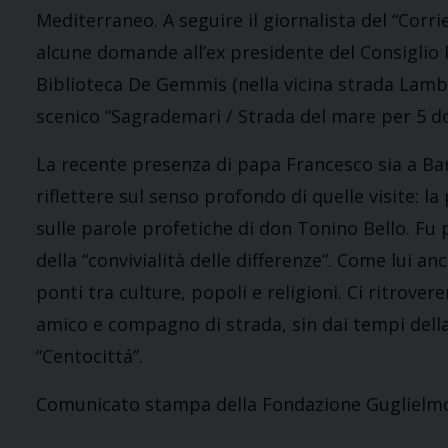
Mediterraneo. A seguire il giornalista del “Corr
alcune domande all’ex presidente del Consiglio Pa
Biblioteca De Gemmis (nella vicina strada Lambe
scenico “Sagrademari / Strada del mare per 5 do
La recente presenza di papa Francesco sia a Ba
riflettere sul senso profondo di quelle visite: l
sulle parole profetiche di don Tonino Bello. Fu 
della “convivialità delle differenze”. Come lui 
ponti tra culture, popoli e religioni. Ci ritrove
amico e compagno di strada, sin dai tempi della
“Centocittá”.
Comunicato stampa della Fondazione Guglielmo