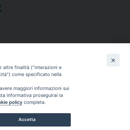
altre finalità ("interazioni e
cità") come specificato nella
SEGUICI SU
 avere maggiori informazioni sui
sta informativa proseguirai la
Facebook
Instagram
X
YouTube
Feed
kie policy
completa.
Accetta