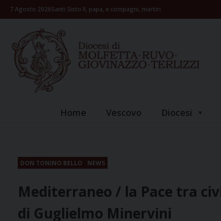
Skip
7 Agosto 2026
Santi Sisto II, papa, e compagni, martiri
to
content
Home
Vescovo
Diocesi
DON TONINO BELLO
NEWS
Mediterraneo / la Pace tra civil
di Guglielmo Minervini