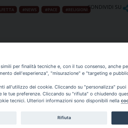
CONDIVIDI SU
LFETTA
NEWS
PACE
RELIGIONI
imili per finalità tecniche e, con il tuo consenso, anche per 
amento dell'esperienza", "misurazione" e "targeting e pubbli
Ufficio Comunicazioni sociali
i all'utilizzo dei cookie. Cliccando su "personalizza" puoi
re le tue preferenze. Cliccando su "rifiuta" o chiudendo que
Piazza Giovene 4 – 70056 Molfetta (BA)
okie tecnici. Ulteriori informazioni sono disponibili nella
coo
comunicazionisociali@diocesimolfetta.it
ica.it
Rifiuta