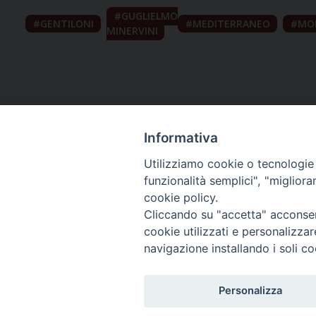
GUGLIELMO
GENTILONI
MEDITERRANEO
MO
MINERVINI
Informativa
Utilizziamo cookie o tecnologie s
funzionalità semplici", "miglior
cookie policy.
Curia diocesana
Cliccando su "accetta" acconsent
cookie utilizzati e personalizza
Piazza Giovene 4 – 70056 Molfetta (BA)
navigazione installando i soli co
Centralino: 080 3374211
www.diocesimolfetta.it – diocesimolfetta@pec.chiesacattol
Personalizza