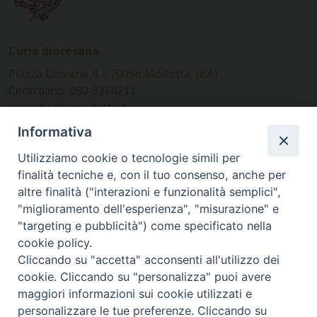
Curia diocesana
Piazza Giovene 4 – 70056 Molfetta (BA)
Centralino: 080 3374211
www.diocesimolfetta.it –
diocesimolfetta@pec.chiesacattolica.it
Informativa
Utilizziamo cookie o tecnologie simili per
Ufficio Comunicazioni sociali
finalità tecniche e, con il tuo consenso, anche per
altre finalità ("interazioni e funzionalità semplici",
Piazza Giovene 4 – 70056 Molfetta (BA)
"miglioramento dell'esperienza", "misurazione" e
comunicazionisociali@diocesimolfetta.it
"targeting e pubblicità") come specificato nella
cookie policy.
Cliccando su "accetta" acconsenti all'utilizzo dei
SEGUICI SU
cookie. Cliccando su "personalizza" puoi avere
Facebook
Instagram
X
YouTube
Feed
maggiori informazioni sui cookie utilizzati e
personalizzare le tue preferenze. Cliccando su