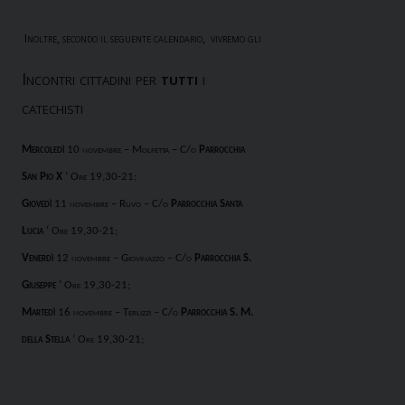
Inoltre, secondo il seguente calendario,
vivremo gli
Incontri cittadini per
tutti
i
catechisti
Mercoledì
10 novembre
–
Molfetta
– C/o
Parrocchia
San Pio X
‘ Ore 19,30-21;
Giovedì
11 novembre
–
Ruvo
– C/o
Parrocchia Santa
Lucia
‘ Ore 19,30-21;
Venerdì
12 novembre
–
Giovinazzo
– C/o
Parrocchia S.
Giuseppe
‘ Ore 19,30-21;
Martedì
16 novembre
–
Terlizzi
– C/o
Parrocchia S. M.
della Stella
‘ Ore 19,30-21;