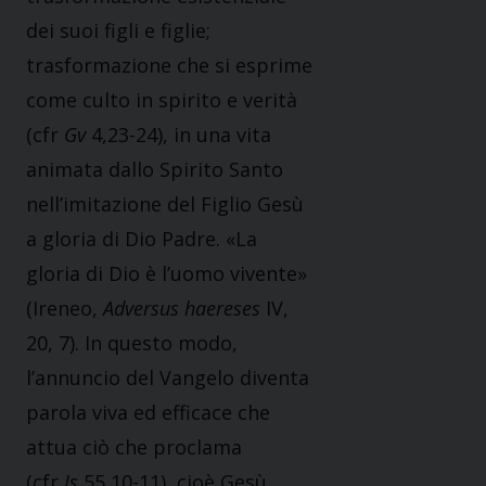
dei suoi figli e figlie;
trasformazione che si esprime
come culto in spirito e verità
(cfr
Gv
4,23-24), in una vita
animata dallo Spirito Santo
nell’imitazione del Figlio Gesù
a gloria di Dio Padre. «La
gloria di Dio è l’uomo vivente»
(Ireneo,
Adversus haereses
IV,
20, 7). In questo modo,
l’annuncio del Vangelo diventa
parola viva ed efficace che
attua ciò che proclama
(cfr
Is
55,10-11), cioè Gesù