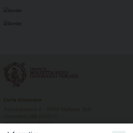
Curia diocesana
Piazza Giovene 4 – 70056 Molfetta (BA)
Centralino: 080 3374211
www.diocesimolfetta.it –
diocesimolfetta@pec.chiesacattolica.it