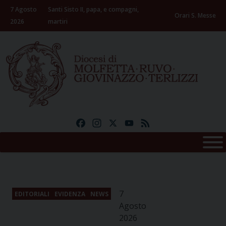
Skip
7 Agosto
Santi Sisto II, papa, e compagni,
to
Orari S. Messe
2026
martiri
content
Facebook
Instagram
X
YouTube
Feed
7
EDITORIALI
EVIDENZA
NEWS
Agosto
2026