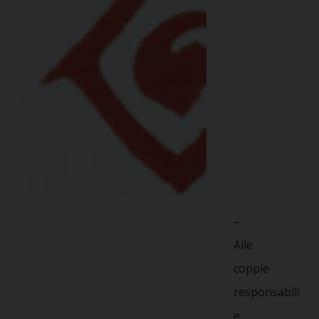
–
Alle
coppie
responsabili
e