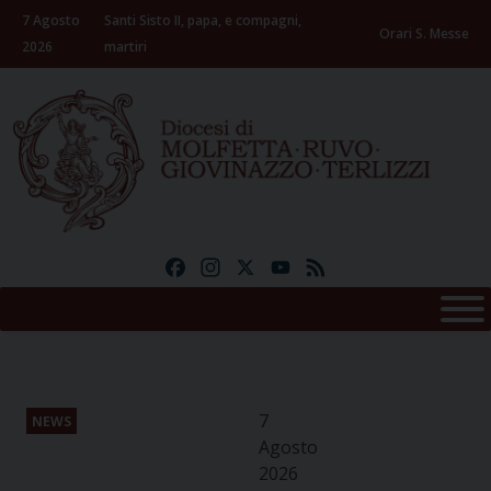
Skip
7 Agosto
Santi Sisto II, papa, e compagni,
to
Orari S. Messe
2026
martiri
content
Facebook
Instagram
X
YouTube
Feed
7
NEWS
Agosto
2026