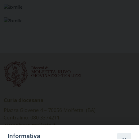
Curia diocesana
Piazza Giovene 4 – 70056 Molfetta (BA)
Centralino: 080 3374211
www.diocesimolfetta.it –
diocesimolfetta@pec.chiesacattolica.it
Informativa