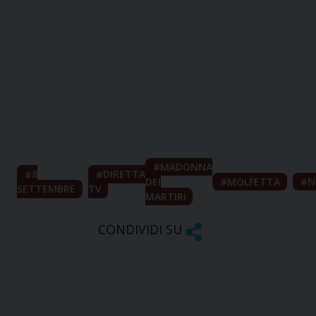
MADONNA
8
DIRETTA
DEI
MOLFETTA
N
SETTEMBRE
TV
MARTIRI
CONDIVIDI SU