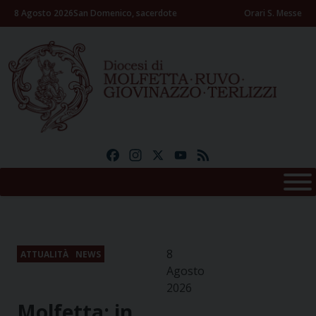
Skip
8 Agosto 2026
San Domenico, sacerdote
Orari S. Messe
to
content
Facebook
Instagram
X
YouTube
Feed
8
ATTUALITÀ
NEWS
Agosto
2026
Molfetta: in