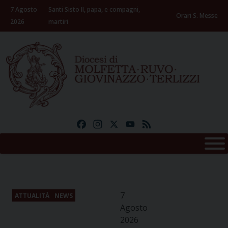
Skip
7 Agosto
Santi Sisto II, papa, e compagni,
to
Orari S. Messe
2026
martiri
content
Facebook
Instagram
X
YouTube
Feed
7
ATTUALITÀ
NEWS
Agosto
2026