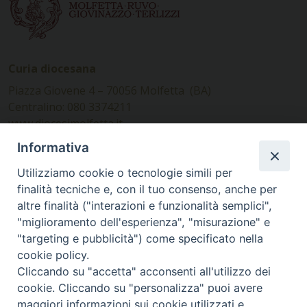
Curia diocesana
Piazza Giovene 4 – 70056 Molfetta (BA)
Centralino: 080 3374211
www.diocesimolfetta.it –
diocesimolfetta@pec.chiesacattolica.it
Informativa
Utilizziamo cookie o tecnologie simili per
Ufficio Comunicazioni sociali
finalità tecniche e, con il tuo consenso, anche per
altre finalità ("interazioni e funzionalità semplici",
Piazza Giovene 4 – 70056 Molfetta (BA)
"miglioramento dell'esperienza", "misurazione" e
comunicazionisociali@diocesimolfetta.it
"targeting e pubblicità") come specificato nella
cookie policy.
Cliccando su "accetta" acconsenti all'utilizzo dei
SEGUICI SU
cookie. Cliccando su "personalizza" puoi avere
Facebook
Instagram
X
YouTube
Feed
maggiori informazioni sui cookie utilizzati e