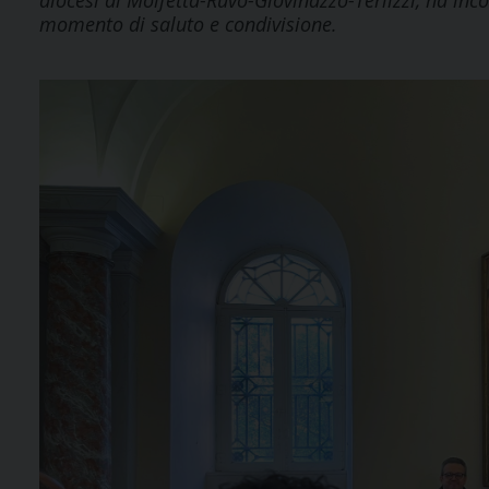
diocesi di Molfetta-Ruvo-Giovinazzo-Terlizzi, ha inc
momento di saluto e condivisione.