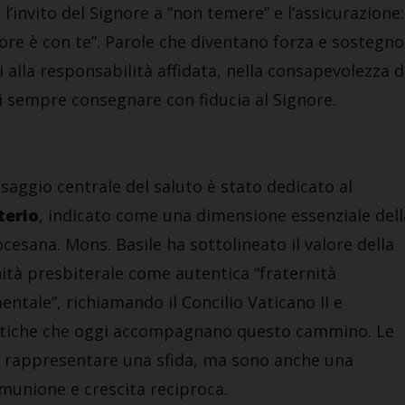
 l’invito del Signore a “non temere” e l’assicurazione:
nore è con te”. Parole che diventano forza e sostegno
 alla responsabilità affidata, nella consapevolezza d
i sempre consegnare con fiducia al Signore.
saggio centrale del saluto è stato dedicato al
terio
, indicato come una dimensione essenziale dell
ocesana. Mons. Basile ha sottolineato il valore della
nità presbiterale come autentica “fraternità
ntale”, richiamando il Concilio Vaticano II e
e fatiche che oggi accompagnano questo cammino. Le
o rappresentare una sfida, ma sono anche una
munione e crescita reciproca.