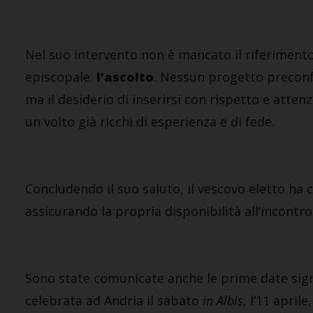
Nel suo intervento non è mancato il riferimento a
episcopale:
l’ascolto
. Nessun progetto preconf
ma il desiderio di inserirsi con rispetto e atte
un volto già ricchi di esperienza e di fede.
Concludendo il suo saluto, il vescovo eletto ha c
assicurando la propria disponibilità all’incontro
Sono state comunicate anche le prime date signi
celebrata ad Andria il sabato
in Albis
, l’11 aprile