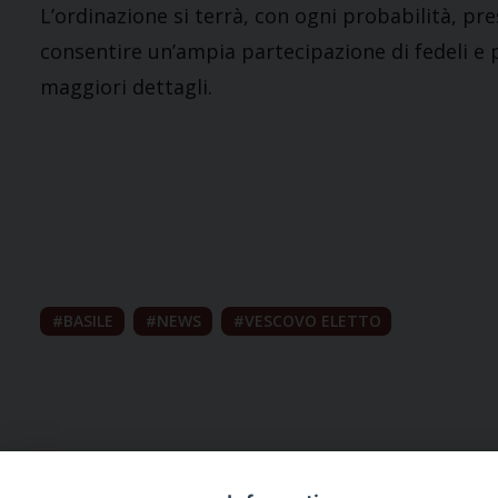
L’ordinazione si terrà, con ogni probabilità, pre
consentire un’ampia partecipazione di fedeli e
maggiori dettagli.
BASILE
NEWS
VESCOVO ELETTO