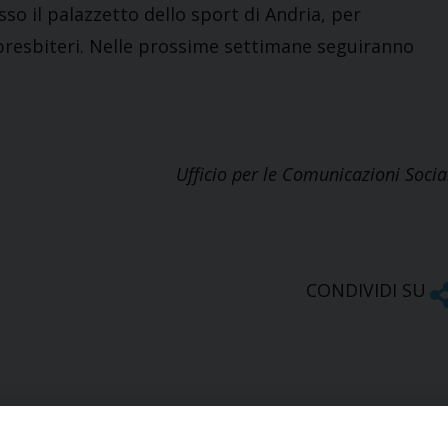
sso il palazzetto dello sport di Andria, per
 presbiteri. Nelle prossime settimane seguiranno
Ufficio per le Comunicazioni Socia
CONDIVIDI SU