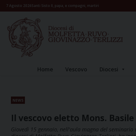
Skip
7 Agosto 2026
Santi Sisto II, papa, e compagni, martiri
to
content
Home
Vescovo
Diocesi
NEWS
Il vescovo eletto Mons. Basile
Giovedì 15 gennaio, nell'aula magna del seminario v