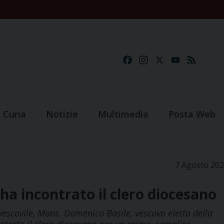
Facebook
Instagram
X
YouTube
Feed
Curia
Notizie
Multimedia
Posta Web
7 Agosto 20
 ha incontrato il clero diocesano
escovile, Mons. Domenico Basile, vescovo eletto della