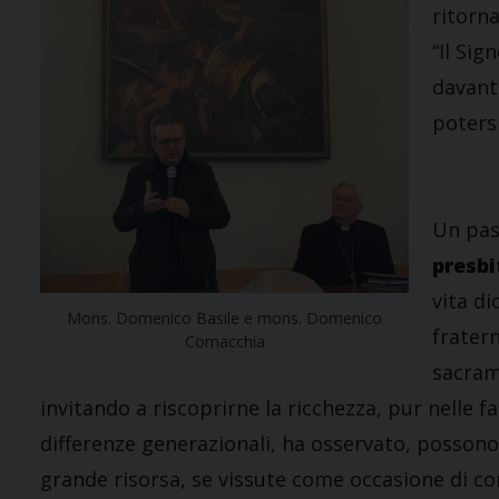
ritorna
“Il Sig
davanti
poters
Un pas
presbi
vita di
Mons. Domenico Basile e mons. Domenico
frater
Cornacchia
sacrame
invitando a riscoprirne la ricchezza, pur nell
differenze generazionali, ha osservato, posson
grande risorsa, se vissute come occasione di co