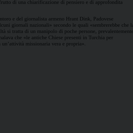
utto di una chiarificazione di pensiero e di approfondita
ntoro
e del
giornalista armeno Hrant Dink
, Padovese
lcuni giornali nazionali» secondo le quali «sembrerebbe che l
altà si tratta di un manipolo di poche persone, prevalentement
nalava che «le antiche Chiese presenti in Turchia per
 un’attività missionaria vera e propria».