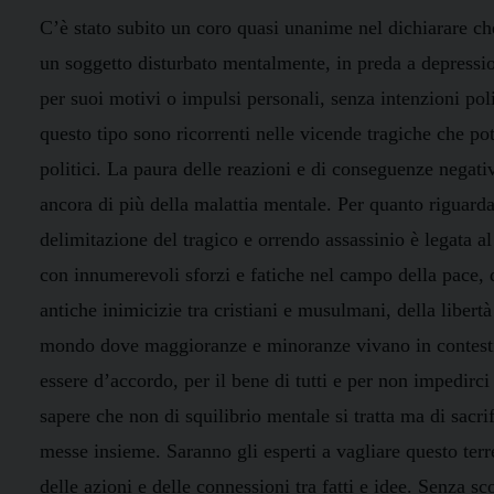
C’è stato subito un coro quasi unanime nel dichiarare ch
un soggetto disturbato mentalmente, in preda a depress
per suoi motivi o impulsi personali, senza intenzioni poli
questo tipo sono ricorrenti nelle vicende tragiche che pot
politici. La paura delle reazioni e di conseguenze negativ
ancora di più della malattia mentale. Per quanto riguard
delimitazione del tragico e orrendo assassinio è legata al
con innumerevoli sforzi e fatiche nel campo della pace, d
antiche inimicizie tra cristiani e musulmani, della libertà 
mondo dove maggioranze e minoranze vivano in contesti 
essere d’accordo, per il bene di tutti e per non impedirci
sapere che non di squilibrio mentale si tratta ma di sacri
messe insieme. Saranno gli esperti a vagliare questo terr
delle azioni e delle connessioni tra fatti e idee. Senza 