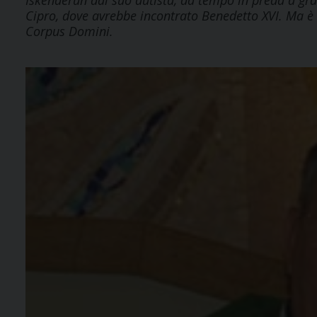
Iskenderun dal suo autista, da tempo in preda a gra
Cipro, dove avrebbe incontrato Benedetto XVI. Ma è st
Corpus Domini.