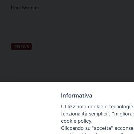
Elio Bromuri
NEWS
Informativa
Utilizziamo cookie o tecnologie s
funzionalità semplici", "miglior
cookie policy.
Curia diocesana
Cliccando su "accetta" acconsent