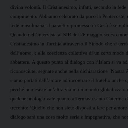
divina volontà. Il Cristianesimo, infatti, secondo la fede
compimento. Abbiamo celebrato da poco la Pentecoste, e 
fede musulmana, il paraclito promesso di Gesù è semp
Quando nell’intervista al SIR del 26 maggio scorso mons
Cristianesimo in Turchia attraverso il Sinodo che si terrà
dell’uomo, e alla coscienza collettiva di un certo modo 
abbattere. A questo punto al dialogo con l’Islam si va a
riconosciute, segnate anche nella dichiarazione ‘Nostra A
siamo portati dall’amore ad incontrare il fratello anche qu
perché non esiste un’altra via in un mondo globalizzato e
qualche analogia vale quanto affermava santa Caterina da
trecento: ‘Quello che non siete disposti a fare per amore 
dialogo sarà una cosa molto seria e impegnativa, che no