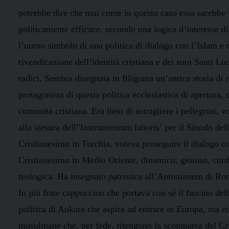
potrebbe dire che mai come in questo caso essa sarebbe 
politicamente efficace, secondo una logica d’interesse di p
l’uomo simbolo di una politica di dialogo con l’Islam e c
rivendicazione dell’identità cristiana e dei suoi Santi L
radici. Sembra disegnata in filigrana un’antica storia di
protagonista di questa politica ecclesiastica di apertura,
comunità cristiana. Era lieto di accogliere i pellegrini, 
alla stesura dell”Instrumentum laboris’ per il Sinodo del
Cristianesimo in Turchia, voleva proseguire il dialogo 
Cristianesimo in Medio Oriente, dinamico, gioioso, cordia
teologica. Ha insegnato patristica all’Antonianum di Ro
In più frate cappuccino che portava con sé il fascino del
politica di Ankara che aspira ad entrare in Europa, ma r
musulmane che, per fede, ritengono la scomparsa del Cris