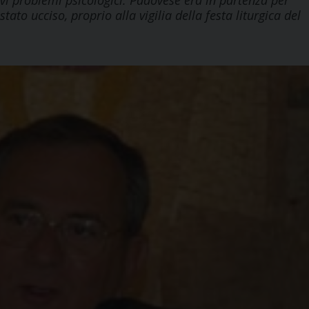
vi problemi psicologici. Padovese era in partenza per
ato ucciso, proprio alla vigilia della festa liturgica del