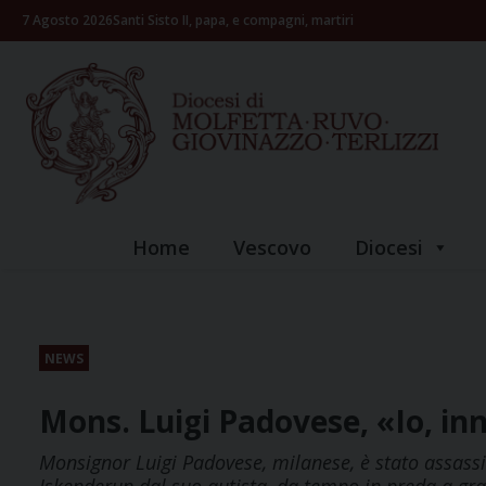
Skip
7 Agosto 2026
Santi Sisto II, papa, e compagni, martiri
to
content
Home
Vescovo
Diocesi
NEWS
Mons. Luigi Padovese, «Io, in
Monsignor Luigi Padovese, milanese, è stato assassin