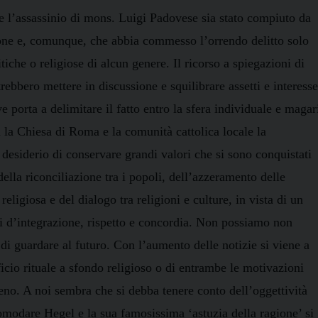
e l’assassinio di mons. Luigi Padovese sia stato compiuto da
ione e, comunque, che abbia commesso l’orrendo delitto solo
tiche o religiose di alcun genere. Il ricorso a spiegazioni di
rebbero mettere in discussione e squilibrare assetti e interesse
e porta a delimitare il fatto entro la sfera individuale e magar
a
la Chiesa
di Roma e la comunità cattolica locale la
 desiderio di conservare grandi valori che si sono conquistati
ella riconciliazione tra i popoli, dell’azzeramento delle
religiosa e del dialogo tra religioni e culture, in vista di un
d’integrazione, rispetto e concordia. Non possiamo non
 di guardare al futuro. Con l’aumento delle notizie si viene a
ficio rituale a sfondo religioso o di entrambe le motivazioni
eno. A noi sembra che si debba tenere conto dell’oggettività
scomodare Hegel e la sua famosissima ‘astuzia della ragione’ si