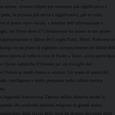
in azione, avendo colpito nel momento più significativo e
arte, la persona più attiva e significativa, più in vista,
on il potere turco locale, e insieme dell’affermazione e
uoghi, nel Paese dove il Cristianesimo ha messo le sue prime
 riappropriazione e difesa dei Luoghi Santi. Mons. Padovese er
 dialogo su un piano di legittimo riconoscimento dei diritti dell
voleva aperta al culto la casa di Paolo a Tarso, aveva partecipa
le Chiese cattoliche d’Oriente per un risveglio del
con l’Islam in modo franco e sincero. Un uomo di punta del
le, intelligente e molto preparato nella cultura storica
ma.
la leggenda francescana. Questo delitto disturba anche la
isponde alle profonde pulsioni religiose di grandi masse
tianesimo dalla faccia della terra un destino decretato dalla