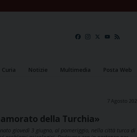
Facebook
Instagram
X
YouTube
Feed
Curia
Notizie
Multimedia
Posta Web
7 Agosto 20
namorato della Turchia»
ato giovedì 3 giugno, al pomeriggio, nella città turca di