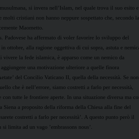
 musulmana, si invera nell’Islam, nel quale trova il suo esito e
molti cristiani non hanno neppure sospettato che, secondo l
licemente Maometto.
. Padovese ha affermato di voler favorire lo sviluppo del
 in ottobre, alla ragione oggettiva di cui sopra, astuta e nemic
di vivere la fede islamica, è apparso come un nemico da
d aggiungere una motivazione ulteriore a quelle finora
etate’ del Concilio Vaticano II, quella della necessità. Se non
ello che è nell’errore, siamo costretti a farlo per necessità,
 con tutte le frontiere aperte. In una situazione diversa ma co
 Siena a proposito della riforma della Chiesa alla fine del
sarete costretti a farlo per necessità’. A questo punto però il
n si limita ad un vago ’embrassons nous’.