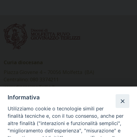
Curia diocesana
Piazza Giovene 4 – 70056 Molfetta (BA)
Centralino: 080 3374211
www.diocesimolfetta.it –
diocesimolfetta@pec.chiesacattolica.it
Informativa
Utilizziamo cookie o tecnologie simili per
Ufficio Comunicazioni sociali
finalità tecniche e, con il tuo consenso, anche per
altre finalità ("interazioni e funzionalità semplici",
Piazza Giovene 4 – 70056 Molfetta (BA)
"miglioramento dell'esperienza", "misurazione" e
comunicazionisociali@diocesimolfetta.it