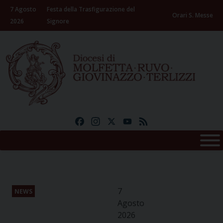
Skip
7 Agosto
Festa della Trasfigurazione del
to
Orari S. Messe
2026
Signore
content
Facebook
Instagram
X
YouTube
Feed
7
NEWS
Agosto
2026