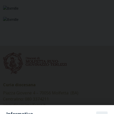
Curia diocesana
Piazza Giovene 4 – 70056 Molfetta (BA)
Centralino: 080 3374211
www.diocesimolfetta.it –
diocesimolfetta@pec.chiesacattolica.it