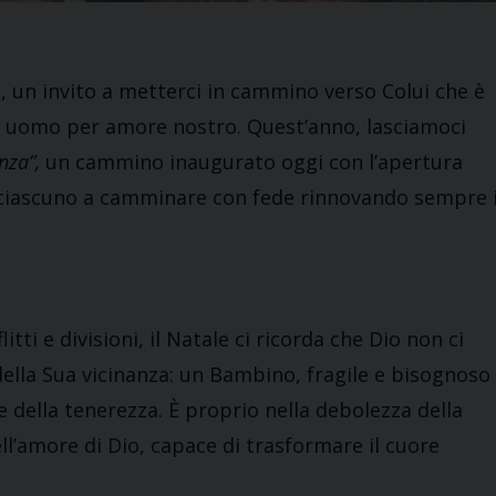
a, un invito a metterci in cammino verso Colui che è
atto uomo per amore nostro. Quest’anno, lasciamoci
anza”,
un cammino inaugurato oggi con l’apertura
a ciascuno a camminare con fede rinnovando sempre i
ti e divisioni, il Natale ci ricorda che Dio non ci
ella Sua vicinanza: un Bambino, fragile e bisognoso
 e della tenerezza. È proprio nella debolezza della
l’amore di Dio, capace di trasformare il cuore