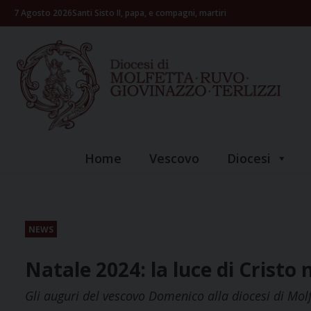
Skip
7 Agosto 2026
Santi Sisto II, papa, e compagni, martiri
to
content
Home
Vescovo
Diocesi
NEWS
Natale 2024: la luce di Cristo 
Gli auguri del vescovo Domenico alla diocesi di Mol