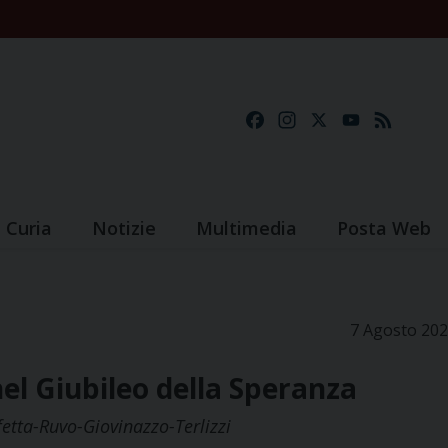
Facebook
Instagram
X
YouTube
Feed
Curia
Notizie
Multimedia
Posta Web
7 Agosto 20
nel Giubileo della Speranza
fetta-Ruvo-Giovinazzo-Terlizzi