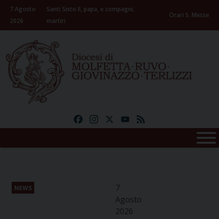
Skip
7 Agosto
Santi Sisto II, papa, e compagni,
to
Orari S. Messe
2026
martiri
content
Facebook
Instagram
X
YouTube
Feed
7
NEWS
Agosto
2026