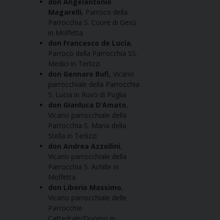
don Angelantonio
Magarelli
, Parroco della
Parrocchia S. Cuore di Gesù
in Molfetta
don Francesco de Lucia
,
Parroco della Parrocchia SS.
Medici in Terlizzi
don Gennaro Bufi,
Vicario
parrocchiale della Parrocchia
S. Lucia in Ruvo di Puglia
don Gianluca D’Amato
,
Vicario parrocchiale della
Parrocchia S. Maria della
Stella in Terlizzi
don Andrea Azzollini
,
Vicario parrocchiale della
Parrocchia S. Achille in
Molfetta
don Liborio Massimo
,
Vicario parrocchiale delle
Parrocchie
Cattedrale/Duomo in