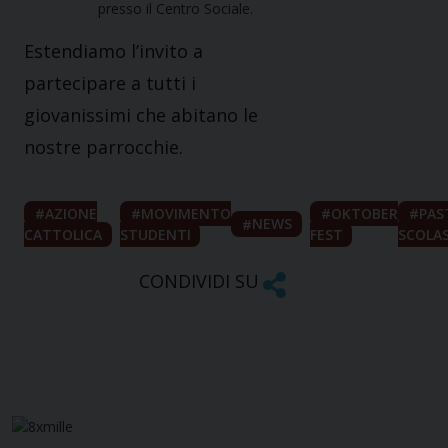
presso il Centro Sociale.
Estendiamo l’invito a
partecipare a tutti i
giovanissimi che abitano le
nostre parrocchie.
AZIONE
MOVIMENTO
OKTOBER
PAS
NEWS
CATTOLICA
STUDENTI
FEST
SCOLA
CONDIVIDI SU