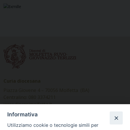
Curia diocesana
Piazza Giovene 4 – 70056 Molfetta (BA)
Centralino: 080 3374211
www.diocesimolfetta.it –
diocesimolfetta@pec.chiesacattolica.it
Informativa
Utilizziamo cookie o tecnologie simili per