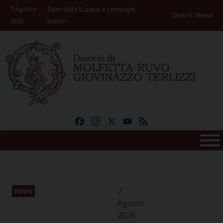
Skip
7 Agosto
Santi Sisto II, papa, e compagni,
to
Orari S. Messe
2026
martiri
content
Facebook
Instagram
X
YouTube
Feed
7
NEWS
Agosto
2026