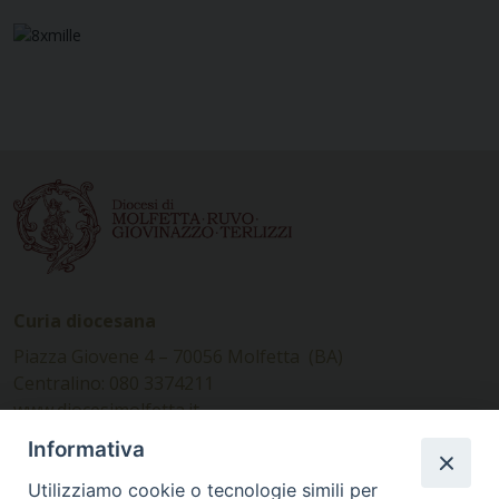
Curia diocesana
Piazza Giovene 4 – 70056 Molfetta (BA)
Centralino: 080 3374211
www.diocesimolfetta.it –
diocesimolfetta@pec.chiesacattolica.it
Informativa
Utilizziamo cookie o tecnologie simili per