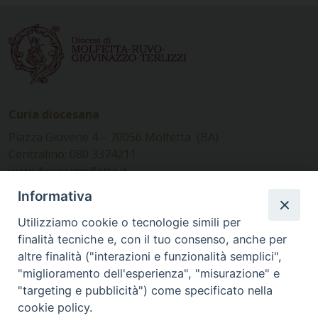
Curia diocesana
Piazza Giovene 4 – 70056 Molfetta (BA)
Centralino: 080 3374211
www.diocesimolfetta.it –
diocesimolfetta@pec.chiesacattolica.it
Informativa
Utilizziamo cookie o tecnologie simili per
Ufficio Comunicazioni sociali
finalità tecniche e, con il tuo consenso, anche per
altre finalità ("interazioni e funzionalità semplici",
Piazza Giovene 4 – 70056 Molfetta (BA)
"miglioramento dell'esperienza", "misurazione" e
comunicazionisociali@diocesimolfetta.it
"targeting e pubblicità") come specificato nella
cookie policy.