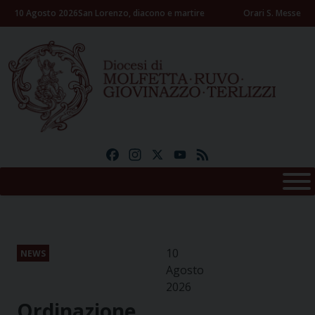
Skip
10 Agosto 2026
San Lorenzo, diacono e martire
Orari S. Messe
to
content
Facebook
Instagram
X
YouTube
Feed
10
NEWS
Agosto
2026
Ordinazione