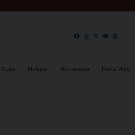
Facebook
Instagram
X
YouTube
Feed
Curia
Notizie
Multimedia
Posta Web