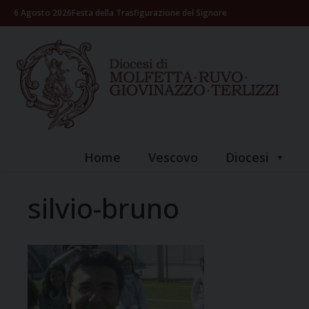
Skip
6 Agosto 2026
Festa della Trasfigurazione del Signore
to
content
Home
Vescovo
Diocesi
silvio-bruno