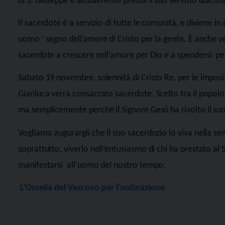
di S. Giuseppe e attualmente presta il suo servizio diaco
Il sacerdote è a servizio di tutte le comunità, e diviene in 
uomo ‘ segno dell’amore di Cristo per la gente. È anche v
sacerdote a crescere nell’amore per Dio e a spendersi
pe
Sabato 19 novembre, solennità di Cristo Re, per le imposi
Gianluca verrà consacrato sacerdote. Scelto tra il popolo 
ma semplicemente perché il Signore Gesù ha rivolto il suo
Vogliamo augurargli che il suo sacerdozio lo viva nella se
soprattutto, viverlo nell’entusiasmo di chi ha prestato al 
manifestarsi
all’uomo del nostro tempo.
L’Omelia del Vescovo per l’ordinazione