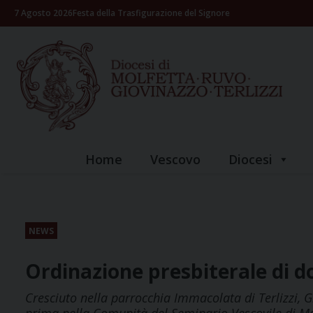
Skip
7 Agosto 2026
Festa della Trasfigurazione del Signore
to
content
Home
Vescovo
Diocesi
NEWS
Ordinazione presbiterale di 
Cresciuto nella parrocchia Immacolata di Terlizzi, 