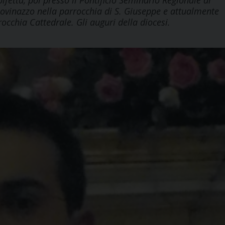
fetta, poi presso il Pontificio Seminario Regionale di
Giovinazzo nella parrocchia di S. Giuseppe e attualmente
rocchia Cattedrale. Gli auguri della diocesi.