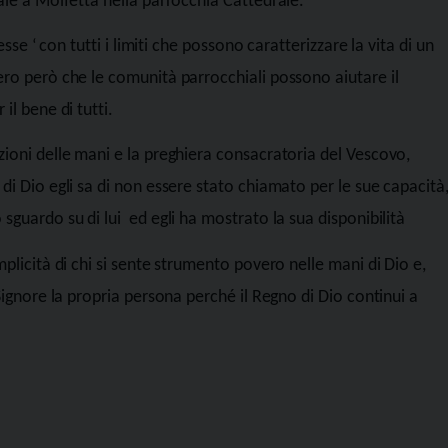
nale a Molfetta nella parrocchia Cattedrale
.
esse ‘ con tutti i limiti che possono caratterizzare la vita di un
ero però che le comunità parrocchiali possono aiutare il
r il bene di tutti.
zioni delle mani e la preghiera consacratoria del Vescovo,
di Dio egli sa di non essere stato chiamato per le sue capacità
 sguardo su di lui
ed egli ha mostrato la sua disponibilità
mplicità di chi si sente strumento povero nelle mani di Dio e,
Signore la propria persona perché il Regno di Dio continui a