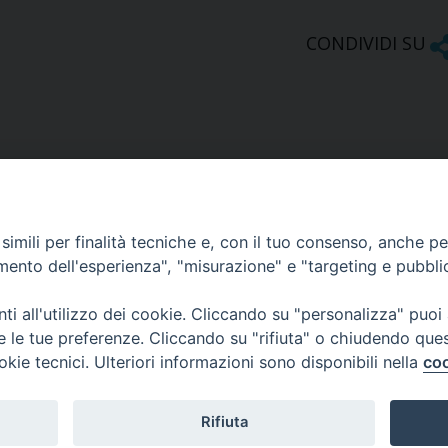
CONDIVIDI SU
imili per finalità tecniche e, con il tuo consenso, anche per 
amento dell'esperienza", "misurazione" e "targeting e pubbli
Ufficio Comunicazioni sociali
i all'utilizzo dei cookie. Cliccando su "personalizza" puoi
re le tue preferenze. Cliccando su "rifiuta" o chiudendo que
Piazza Giovene 4 – 70056 Molfetta (BA)
okie tecnici. Ulteriori informazioni sono disponibili nella
coo
comunicazionisociali@diocesimolfetta.it
ica.it
Rifiuta