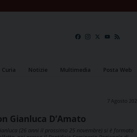
Facebook
Instagram
X
YouTube
Feed
Curia
Notizie
Multimedia
Posta Web
7 Agosto 20
don Gianluca D’Amato
Gianluca (26 anni il prossimo 25 novembre) si è formato