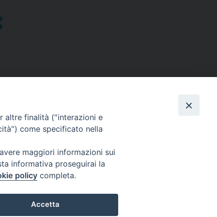
altre finalità ("interazioni e
cità") come specificato nella
SEGUICI SU
 avere maggiori informazioni sui
sta informativa proseguirai la
Facebook
Instagram
X
YouTube
Feed
kie policy
completa.
Accetta