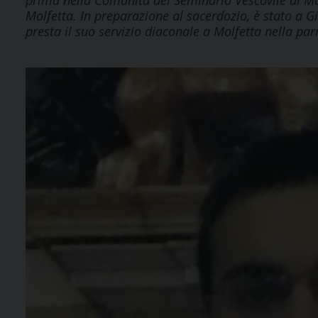
prima nella Comunità del Seminario Vescovile di Mol
Molfetta. In preparazione al sacerdozio, è stato a 
presta il suo servizio diaconale a Molfetta nella par