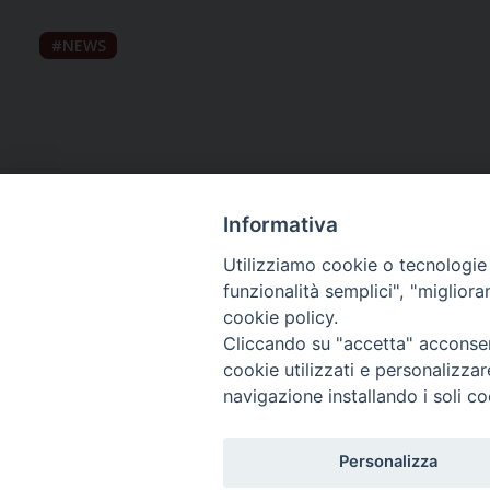
NEWS
Informativa
Utilizziamo cookie o tecnologie s
funzionalità semplici", "miglior
cookie policy.
Curia diocesana
Cliccando su "accetta" acconsent
cookie utilizzati e personalizza
Piazza Giovene 4 – 70056 Molfetta (BA)
navigazione installando i soli co
Centralino: 080 3374211
www.diocesimolfetta.it – diocesimolfetta@pec.chiesacattol
Personalizza