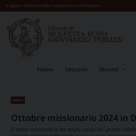
Skip
6 Agosto 2026
Festa della Trasfigurazione del Signore
to
content
Home
Vescovo
Diocesi
NEWS
Ottobre missionario 2024 in D
Il mese missionario ha avuto inizio ieri primo ottob