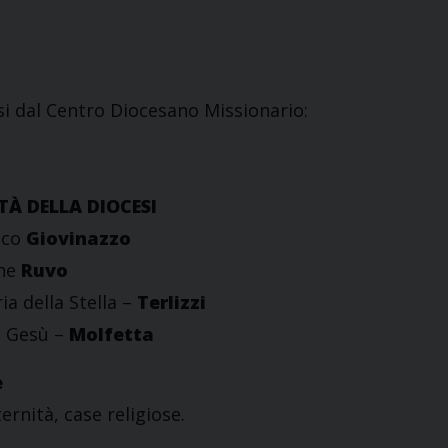
i dal Centro Diocesano Missionario:
TÀ DELLA DIOCESI
ico
Giovinazzo
ane
Ruvo
a della Stella –
Terlizzi
i Gesù –
Molfetta
e
ernità, case religiose.