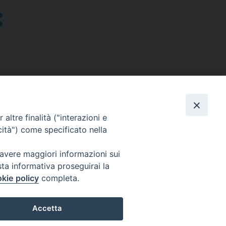
altre finalità ("interazioni e
cità") come specificato nella
SEGUICI SU
 avere maggiori informazioni sui
sta informativa proseguirai la
Facebook
Instagram
X
YouTube
Feed
kie policy
completa.
Accetta