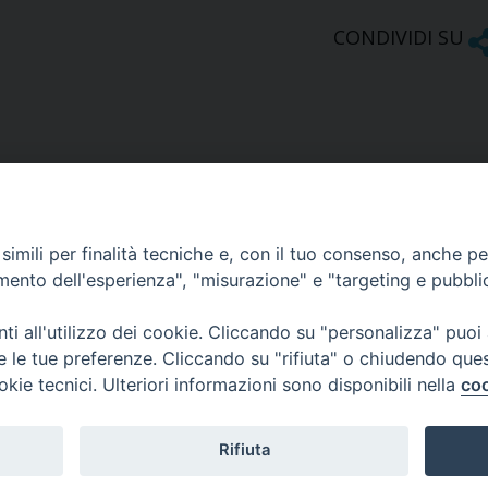
CONDIVIDI SU
imili per finalità tecniche e, con il tuo consenso, anche per 
amento dell'esperienza", "misurazione" e "targeting e pubbli
Ufficio Comunicazioni sociali
i all'utilizzo dei cookie. Cliccando su "personalizza" puoi
re le tue preferenze. Cliccando su "rifiuta" o chiudendo que
Piazza Giovene 4 – 70056 Molfetta (BA)
okie tecnici. Ulteriori informazioni sono disponibili nella
coo
comunicazionisociali@diocesimolfetta.it
ica.it
Rifiuta