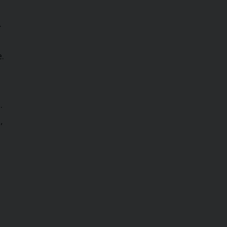
.
.
.
,