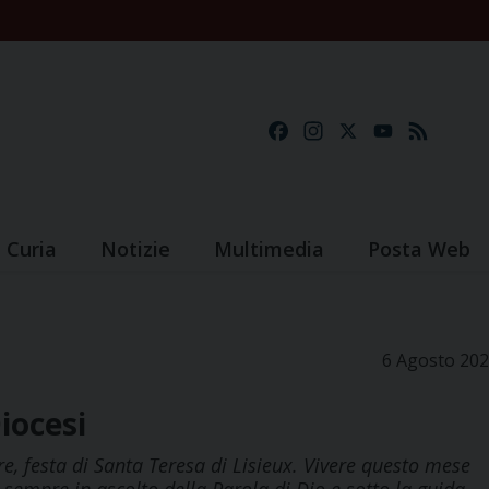
Facebook
Instagram
X
YouTube
Feed
Curia
Notizie
Multimedia
Posta Web
6 Agosto 20
iocesi
re, festa di Santa Teresa di Lisieux. Vivere questo mese