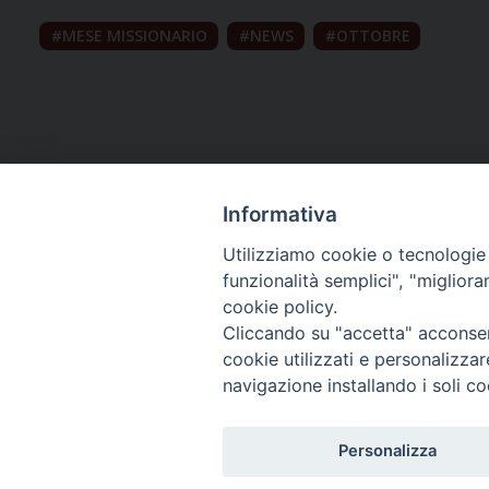
MESE MISSIONARIO
NEWS
OTTOBRE
Informativa
Utilizziamo cookie o tecnologie s
funzionalità semplici", "miglior
cookie policy.
Curia diocesana
Cliccando su "accetta" acconsent
cookie utilizzati e personalizza
Piazza Giovene 4 – 70056 Molfetta (BA)
navigazione installando i soli co
Centralino: 080 3374211
www.diocesimolfetta.it – diocesimolfetta@pec.chiesacattol
Personalizza