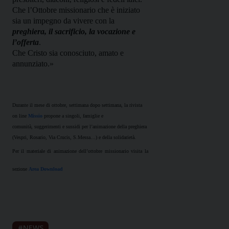
Che l’Ottobre missionario che è iniziato
sia un impegno da vivere con la
preghiera, il sacrificio, la vocazione e
l’offerta
.
Che Cristo sia conosciuto, amato e
annunziato.»
Durante il mese di ottobre, settimana dopo settimana, la rivista
on line
Missio
propone a singoli, famiglie e
comunità, suggerimenti e sussidi per l’animazione della preghiera
(Vespri, Rosario, Via Crucis, S.Messa…) e della solidarietà.
Per il materiale di animazione dell’ottobre missionario visita la
sezione
Area Download
NEWS