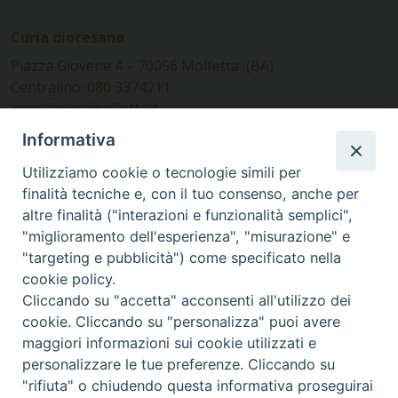
Curia diocesana
Piazza Giovene 4 – 70056 Molfetta (BA)
Centralino: 080 3374211
www.diocesimolfetta.it –
diocesimolfetta@pec.chiesacattolica.it
Informativa
Utilizziamo cookie o tecnologie simili per
Ufficio Comunicazioni sociali
finalità tecniche e, con il tuo consenso, anche per
altre finalità ("interazioni e funzionalità semplici",
Piazza Giovene 4 – 70056 Molfetta (BA)
"miglioramento dell'esperienza", "misurazione" e
comunicazionisociali@diocesimolfetta.it
"targeting e pubblicità") come specificato nella
cookie policy.
Cliccando su "accetta" acconsenti all'utilizzo dei
SEGUICI SU
cookie. Cliccando su "personalizza" puoi avere
Facebook
Instagram
X
YouTube
Feed
maggiori informazioni sui cookie utilizzati e
personalizzare le tue preferenze. Cliccando su
Privacy Policy - trasparenza
"rifiuta" o chiudendo questa informativa proseguirai