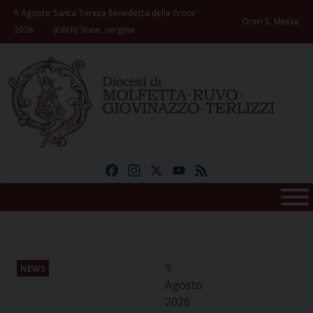
Skip
9 Agosto
Santa Teresa Benedetta della Croce
to
Orari S. Messe
2026
(Edith) Stein, vergine
content
Facebook
Instagram
X
YouTube
Feed
9
NEWS
Agosto
2026