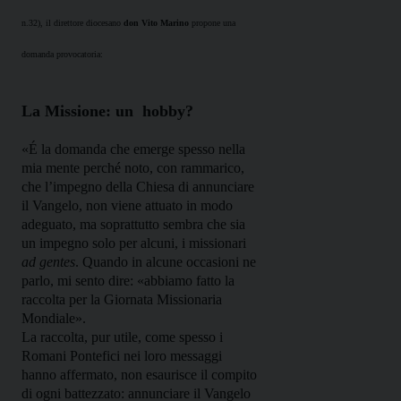
n.32), il direttore diocesano
don Vito Marino
propone una
domanda provocatoria:
La Missione: un hobby?
«É la domanda che emerge spesso nella
mia mente perché noto, con rammarico,
che l’impegno della Chiesa di annunciare
il Vangelo, non viene attuato in modo
adeguato, ma soprattutto sembra che sia
un impegno solo per alcuni, i missionari
ad gentes
. Quando in alcune occasioni ne
parlo, mi sento dire: «abbiamo fatto la
raccolta per la Giornata Missionaria
Mondiale».
La raccolta, pur utile, come spesso i
Romani Pontefici nei loro messaggi
hanno affermato, non esaurisce il compito
di ogni battezzato: annunciare il Vangelo