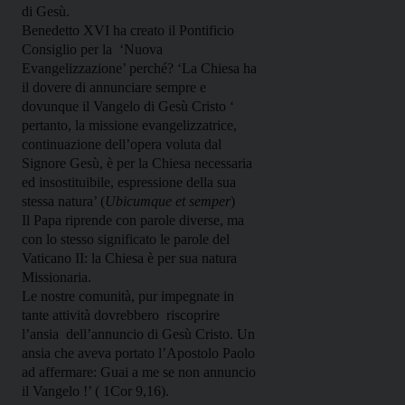
di Gesù.
Benedetto XVI ha creato il Pontificio
Consiglio per la
‘Nuova
Evangelizzazione’ perché? ‘La Chiesa ha
il dovere di annunciare sempre e
dovunque il Vangelo di Gesù Cristo ‘
pertanto, la missione evangelizzatrice,
continuazione dell’opera voluta dal
Signore Gesù, è per la Chiesa necessaria
ed insostituibile, espressione della sua
stessa natura’ (
Ubicumque et semper
)
Il Papa riprende con parole diverse, ma
con lo stesso significato le parole del
Vaticano II: la Chiesa è per sua natura
Missionaria.
Le nostre comunità, pur impegnate in
tante attività dovrebbero
riscoprire
l’ansia
dell’annuncio di Gesù Cristo. Un
ansia che aveva portato l’Apostolo Paolo
ad affermare: Guai a me se non annuncio
il Vangelo !’ ( 1Cor 9,16).