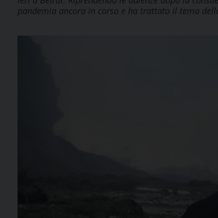
ieri a Beirut. Riprendendo le udienze dopo la consue
pandemia ancora in corso e ha trattato il tema dell