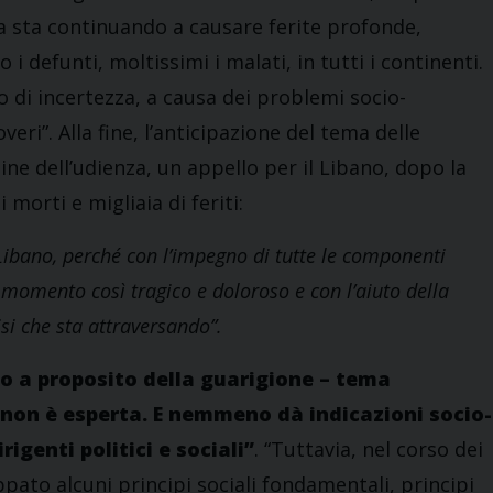
ia sta continuando a causare ferite profonde,
i defunti, moltissimi i malati, in tutti i continenti.
 di incertezza, a causa dei problemi socio-
ri”. Alla fine, l’anticipazione del tema delle
mine dell’udienza, un appello per il Libano, dopo la
 morti e migliaia di feriti:
l Libano, perché con l’impegno di tutte le componenti
o momento così tragico e doloroso e con l’aiuto della
si che sta attraversando”.
io a proposito della guarigione – tema
 non è esperta. E nemmeno dà indicazioni socio-
igenti politici e sociali”
. “Tuttavia, nel corso dei
uppato alcuni principi sociali fondamentali, principi