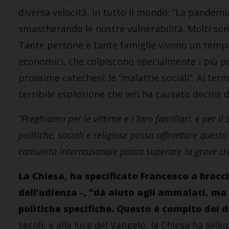
diversa velocità, in tutto il mondo: “La pandem
smascherando le nostre vulnerabilità. Molti sono 
Tante persone e tante famiglie vivono un tempo
economici, che colpiscono specialmente i più pove
prossime catechesi: le “malattie sociali”. Al ter
terribile esplosione che ieri ha causato decine di
“Preghiamo per le vittime e i loro familiari, e per i
politiche, sociali e religiose possa affrontare quest
comunità internazionale possa superare la grave cri
La Chiesa, ha specificato Francesco a bracc
dell’udienza -, “dà aiuto agli ammalati, ma
politiche specifiche. Questo è compito dei dir
secoli, e alla luce del Vangelo, la Chiesa ha svil