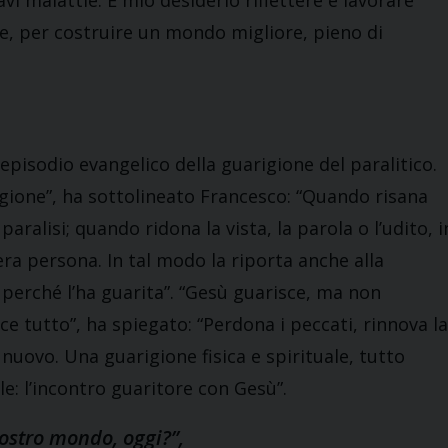
i malattie. È mio desiderio riflettere e lavorare
e, per costruire un mondo migliore, pieno di
l’episodio evangelico della guarigione del paralitico.
igione”, ha sottolineato Francesco: “Quando risana
aralisi; quando ridona la vista, la parola o l’udito, i
era persona. In tal modo la riporta anche alla
 perché l’ha guarita”. “Gesù guarisce, ma non
e tutto”, ha spiegato: “Perdona i peccati, rinnova la
i nuovo. Una guarigione fisica e spirituale, tutto
le: l’incontro guaritore con Gesù”.
ostro mondo, oggi?”,