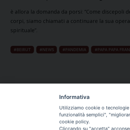
è allora la domanda da porsi: “Come discepoli d
corpi, siamo chiamati a continuare la sua opera d
spirituale”.
BEIRUT
NEWS
PANDEMIA
PAPA PAPA FRA
Informativa
Utilizziamo cookie o tecnologie s
funzionalità semplici", "miglior
cookie policy.
Curia diocesana
Cliccando su "accetta" acconsent