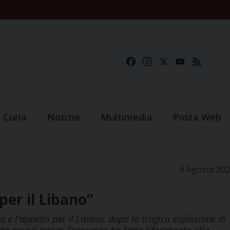
Facebook
Instagram
X
YouTube
Feed
Curia
Notizie
Multimedia
Posta Web
6 Agosto 20
per il Libano”
a e l'appello per il Libano, dopo la tragica esplosione di