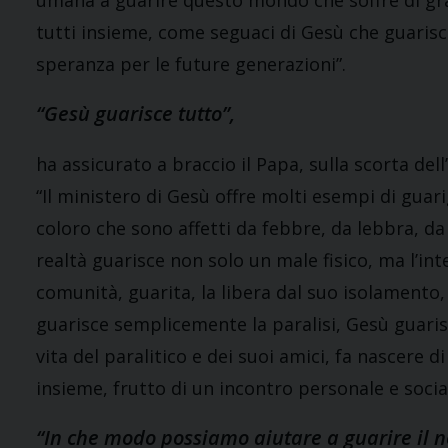
umana a guarire questo mondo che soffre di grav
tutti insieme, come seguaci di Gesù che guarisc
speranza per le future generazioni”.
“Gesù guarisce tutto”,
ha assicurato a braccio il Papa, sulla scorta del
“Il ministero di Gesù offre molti esempi di guar
coloro che sono affetti da febbre, da lebbra, da p
realtà guarisce non solo un male fisico, ma l’int
comunità, guarita, la libera dal suo isolamento,
guarisce semplicemente la paralisi, Gesù guarisc
vita del paralitico e dei suoi amici, fa nascere d
insieme, frutto di un incontro personale e socia
“In che modo possiamo aiutare a guarire il n