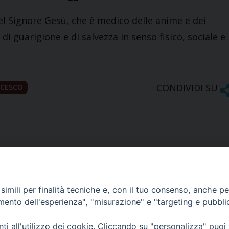
el Signore Gesù, che è medico delle anime e dei
i guarigione e di salvezza in senso fisico, sociale e
CONDIVIDI SU
NCESCO
imili per finalità tecniche e, con il tuo consenso, anche per 
amento dell'esperienza", "misurazione" e "targeting e pubbli
Ufficio Comunicazioni sociali
i all'utilizzo dei cookie. Cliccando su "personalizza" puoi