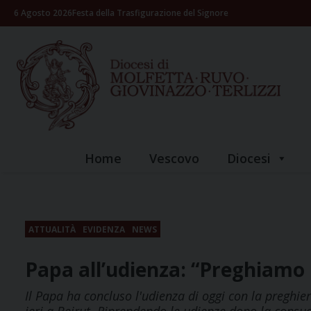
Skip
6 Agosto 2026
Festa della Trasfigurazione del Signore
to
content
Home
Vescovo
Diocesi
ATTUALITÀ
EVIDENZA
NEWS
Papa all’udienza: “Preghiamo 
Il Papa ha concluso l'udienza di oggi con la preghier