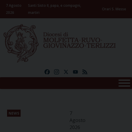
Skip
7 Agosto
Santi Sisto II, papa, e compagni,
to
Orari S. Messe
2026
martiri
content
Facebook
Instagram
X
YouTube
Feed
7
NEWS
Agosto
2026