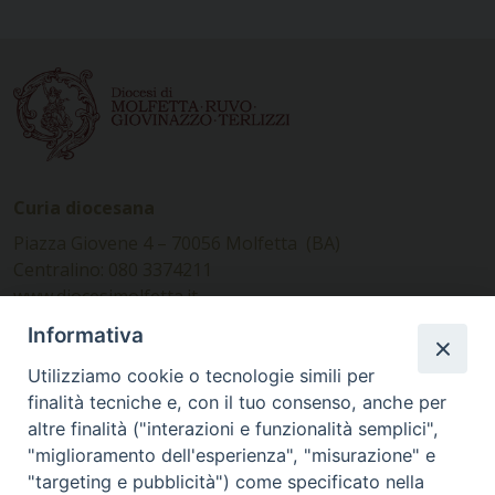
Curia diocesana
Piazza Giovene 4 – 70056 Molfetta (BA)
Centralino: 080 3374211
www.diocesimolfetta.it –
diocesimolfetta@pec.chiesacattolica.it
Informativa
Utilizziamo cookie o tecnologie simili per
Ufficio Comunicazioni sociali
finalità tecniche e, con il tuo consenso, anche per
altre finalità ("interazioni e funzionalità semplici",
Piazza Giovene 4 – 70056 Molfetta (BA)
"miglioramento dell'esperienza", "misurazione" e
comunicazionisociali@diocesimolfetta.it
"targeting e pubblicità") come specificato nella