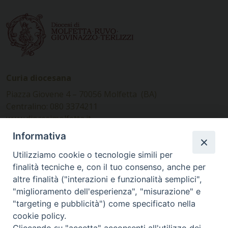
Curia diocesana
Piazza Giovene 4 – 70056 Molfetta (BA)
Centralino: 080 3374211
www.diocesimolfetta.it –
diocesimolfetta@pec.chiesacattolica.it
Informativa
Utilizziamo cookie o tecnologie simili per
Ufficio Comunicazioni sociali
finalità tecniche e, con il tuo consenso, anche per
altre finalità ("interazioni e funzionalità semplici",
Piazza Giovene 4 – 70056 Molfetta (BA)
"miglioramento dell'esperienza", "misurazione" e
comunicazionisociali@diocesimolfetta.it
"targeting e pubblicità") come specificato nella
cookie policy.