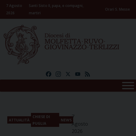
Skip
7 Agosto
Santi Sisto II, papa, e compagni,
to
Orari S. Messe
2026
martiri
content
Facebook
Instagram
X
YouTube
Feed
7
CHIESE DI
ATTUALITÀ
NEWS
Agosto
PUGLIA
2026