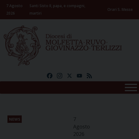
Skip
7 Agosto
Santi Sisto II, papa, e compagni,
to
Orari S. Messe
2026
martiri
content
Facebook
Instagram
X
YouTube
Feed
7
NEWS
Agosto
2026