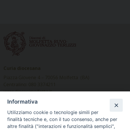
Curia diocesana
Piazza Giovene 4 – 70056 Molfetta (BA)
Centralino: 080 3374211
www.diocesimolfetta.it –
diocesimolfetta@pec.chiesacattolica.it
Informativa
Utilizziamo cookie o tecnologie simili per
Ufficio Comunicazioni sociali
finalità tecniche e, con il tuo consenso, anche per
altre finalità ("interazioni e funzionalità semplici",
Piazza Giovene 4 – 70056 Molfetta (BA)