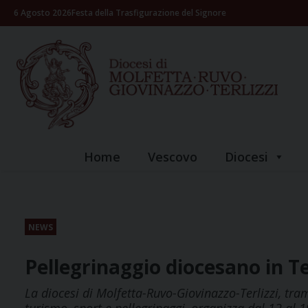
Skip
6 Agosto 2026
Festa della Trasfigurazione del Signore
to
content
Home
Vescovo
Diocesi
NEWS
Pellegrinaggio diocesano in T
La diocesi di Molfetta-Ruvo-Giovinazzo-Terlizzi, tram