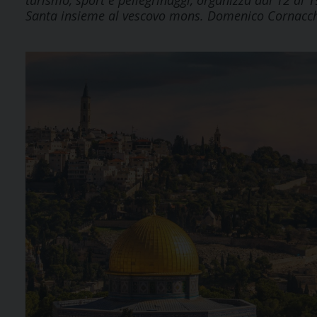
turismo, sport e pellegrinaggi, organizza dal 12 al 19
Santa insieme al vescovo mons. Domenico Cornacch