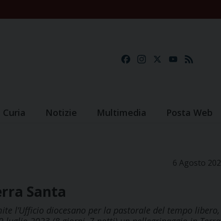
Facebook
Instagram
X
YouTube
Feed
Curia
Notizie
Multimedia
Posta Web
6 Agosto 20
erra Santa
ite l’Ufficio diocesano per la pastorale del tempo libero,