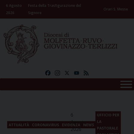
Skip
6 Agosto
Festa della Trasfigurazione del
to
Orari S. Messe
2026
Signore
content
Facebook
Instagram
X
YouTube
Feed
6
UFFICIO PER
Agosto
LA
ATTUALITÀ
CORONAVIRUS
EVIDENZA
NEWS
PASTORALE
2026